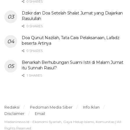
0 SHARES
Dzikir dan Doa Setelah Shalat Jumat yang Diajarkan
Rasulullah
0 SHARES
Doa Qunut Nazilah, Tata Cara Pelaksanaan, Lafadz
beserta Artinya
0 SHARES
Benarkah Berhubungan Suami Istri di Malam Jumat
itu Sunnah Rasul?
1 SHARES
Redaksi
Pedoman Media Siber
Info Iklan
Disclaimer
Email
Madaninews.id - Ekonomi Syariah, Gaya Hidup Islami, Komunitas | All
Rights Reserved