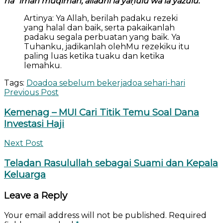
naʿīman muqīman, alladhī lā yaḥūlu wa lā yazūlu.
Artinya: Ya Allah, berilah padaku rezeki
yang halal dan baik, serta pakaikanlah
padaku segala perbuatan yang baik. Ya
Tuhanku, jadikanlah olehMu rezekiku itu
paling luas ketika tuaku dan ketika
lemahku.
Tags:
Doa
doa sebelum bekerja
doa sehari-hari
Previous Post
Kemenag – MUI Cari Titik Temu Soal Dana
Investasi Haji
Next Post
Teladan Rasulullah sebagai Suami dan Kepala
Keluarga
Leave a Reply
Your email address will not be published.
Required