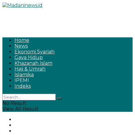
Home
News
Ekonomi Syariah
Gaya Hidup
Khazanah Islam
Haji & Umrah
Islamika
IPEMI
Indeks
No Result
View All Result
Home
News
Ekonomi Syariah