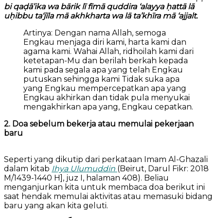
bi qaḍā’ika wa bārik lī fīmā quddira ‘alayya ḥattā lā
uḥibbu ta‘jīla mā akhkharta wa lā ta’khīra mā ‘ajjalt.
Artinya: Dengan nama Allah, semoga
Engkau menjaga diri kami, harta kami dan
agama kami. Wahai Allah, ridhoilah kami dari
ketetapan-Mu dan berilah berkah kepada
kami pada segala apa yang telah Engkau
putuskan sehingga kami Tidak suka apa
yang Engkau mempercepatkan apa yang
Engkau akhirkan dan tidak pula menyukai
mengakhirkan apa yang, Engkau cepatkan.
2. Doa sebelum bekerja atau memulai pekerjaan
baru
Seperti yang dikutip dari perkataan Imam Al-Ghazali
dalam kitab
Ihya Ulumuddin
(Beirut, Darul Fikr: 2018
M/1439-1440 H], juz I, halaman 408). Beliau
menganjurkan kita untuk membaca doa berikut ini
saat hendak memulai aktivitas atau memasuki bidang
baru yang akan kita geluti.