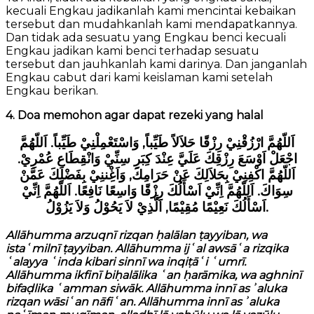
kecuali Engkau jadikanlah kami mencintai kebaikan
tersebut dan mudahkanlah kami mendapatkannya.
Dan tidak ada sesuatu yang Engkau benci kecuali
Engkau jadikan kami benci terhadap sesuatu
tersebut dan jauhkanlah kami darinya. Dan janganlah
Engkau cabut dari kami keislaman kami setelah
Engkau berikan.
4. Doa memohon agar dapat rezeki yang halal
اَللّهُمَّ ارْزُقْنِيْ رِزْقًا حَلاَلاً طَيِّباً, وَاسْتَعْمِلْنِيْ طَيِّباً. اَللّهُمَّ
اجْعَلْ اَوْسَعَ رِزْقِكَ عَلَيَّ عِنْدَ كِبَرِ سِنِّيْ وَانْقِطَاعِ عُمْرِيْ.
اَللّهُمَّ اكْفِنِيْ بِحَلاَلِكَ عَنْ حَرَامِكَ, وَاَغِْننِيْ بِفَضْلِكَ عَمَّنْ
سِوَاكَ. اَللّهُمَّ اِنِّيْ اَسْأَلُكَ رِزْقًا وَاسِعًا نَافِعًا. اَللّهُمَّ اِنِّيْ
اَسْأَلُكَ نَعِيْمًا مُقِيْمًا, اَلَّذِيْ لاَ يَحُوْلُ وَلاَ يَزُوْلُ.
Allāhumma arzuqnī rizqan ḥalālan ṭayyiban, wa
istaʿmilnī ṭayyiban. Allāhumma ijʿal awsāʿa rizqika
ʿalayya ʿinda kibari sinnī wa inqiṭāʿi ʿumrī.
Allāhumma ikfinī biḥalālika ʿan ḥarāmika, wa aghninī
bifaḍlika ʿamman siwāk. Allāhumma innī asʾaluka
rizqan wāsiʿan nāfiʿan. Allāhumma innī asʾaluka