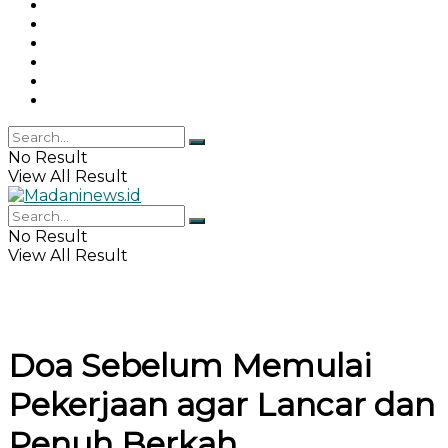
Gaya Hidup
Khazanah Islam
Haji & Umrah
Islamika
IPEMI
Indeks
No Result
View All Result
No Result
View All Result
Doa Sebelum Memulai
Pekerjaan agar Lancar dan
Penuh Berkah