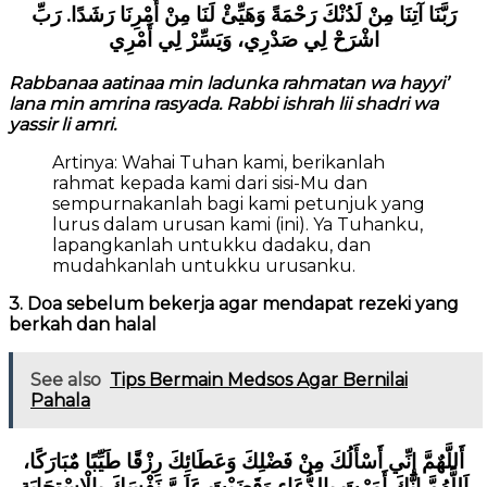
رَبَّنَا آتِنَا مِنْ لَدُنْكَ رَحْمَةً وَهَيِّئْ لَنَا مِنْ أَمْرِنَا رَشَدًا. رَبِّ
اشْرَحْ لِي صَدْرِي، وَيَسِّرْ لِي أَمْرِي
Rabbanaa aatinaa min ladunka rahmatan wa hayyi’
lana min amrina rasyada. Rabbi ishrah lii shadri wa
yassir li amri.
Artinya: Wahai Tuhan kami, berikanlah
rahmat kepada kami dari sisi-Mu dan
sempurnakanlah bagi kami petunjuk yang
lurus dalam urusan kami (ini). Ya Tuhanku,
lapangkanlah untukku dadaku, dan
mudahkanlah untukku urusanku.
3. Doa sebelum bekerja agar mendapat rezeki yang
berkah dan halal
See also
Tips Bermain Medsos Agar Bernilai
Pahala
أَللَّهٌمَّ إِنِّي أَسْأَلُكَ مِنْ فَضْلِكَ وَعَطَائِكَ رِزْقًا طَيِّبًا مٌبَارَكًا،
اَللَّهُمَّ إِنَّكَ أَمَرْتَ بِالدُّعَاءِ وَقَضَيْتَ عَلَىَّ نَفْسَكَ بِالْاِسْتِجَابَةِ