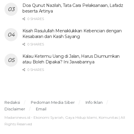
Doa Qunut Nazilah, Tata Cara Pelaksanaan, Lafadz
beserta Artinya
0 SHARES
Kisah Rasulullah Menaklukkan Kebencian dengan
Kesabaran dan Kasih Sayang
0 SHARES
Kalau Ketemu Uang di Jalan, Harus Diumumkan
atau Boleh Dipakai? Ini Jawabannya
0 SHARES
Redaksi
Pedoman Media Siber
Info Iklan
Disclaimer
Email
Madaninews.id - Ekonomi Syariah, Gaya Hidup Islami, Komunitas | All
Rights Reserved