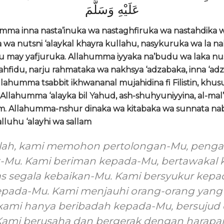
عَلَيْهِ وَسَلَّمَ
mma inna nasta’inuka wa nastaghfiruka wa nastahdika 
 wa nutsni ‘alaykal khayra kullahu, nasykuruka wa la n
u may yafjuruka. Allahumma iyyaka na’budu wa laka nus
ahfidu, narju rahmataka wa nakhsya ‘adzabaka, inna ‘adza
llahumma tsabbit ikhwananal mujahidina fi Filistin, khus
llahumma ‘alayka bil Yahud, ash-shuhyuniyyina, al-mal’
m. Allahumma-nshur dinaka wa kitabaka wa sunnata nab
luhu ‘alayhi wa sallam
 Allah, kami memohon pertolongan-Mu, pen
-Mu. Kami beriman kepada-Mu, bertawakal 
as segala kebaikan-Mu. Kami bersyukur kep
kepada-Mu. Kami menjauhi orang-orang yan
, kami hanya beribadah kepada-Mu, bersujud
Kami berusaha dan bergerak dengan harap