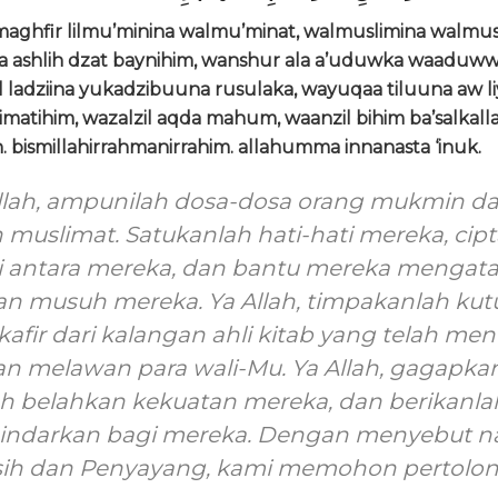
maghfir lilmu’minina walmu’minat, walmuslimina walmusl
a ashlih dzat baynihim, wanshur ala a’uduwka waaduww
bil ladziina yukadzibuuna rusulaka, wayuqaa tiluuna aw l
imatihim, wazalzil aqda mahum, waanzil bihim ba’salkall
. bismillahirrahmanirrahim. allahumma innanasta ‘inuk.
 Allah, ampunilah dosa-dosa orang mukmin 
 muslimat. Satukanlah hati-hati mereka, cip
 antara mereka, dan bantu mereka mengata
 musuh mereka. Ya Allah, timpakanlah ku
afir dari kalangan ahli kitab yang telah me
n melawan para wali-Mu. Ya Allah, gagapkan
ah belahkan kekuatan mereka, dan berikan
hindarkan bagi mereka. Dengan menyebut n
ih dan Penyayang, kami memohon pertolo