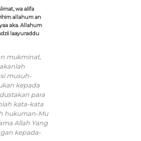
imat, wa alifa
ihim allahum an
iyaa aka. Allahum
adzii laayuraddu
dan mukminat,
takanlah
si musuh-
tukan kepada
ndustakan para
lah kata-kata
lah hukuman-Mu
ama Allah Yang
ngan kepada-