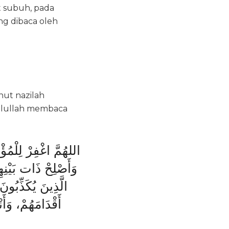
t subuh, pada
ng dibaca oleh
nut nazilah
sulullah membaca
اللهُمَّ اغْفِرْ لِلْمُ،
وَأَصْلِحْ ذَات بَيْنِه
الَّذِينَ يُكَذِّبُون
أَقْدَامَهُمْ، وَأَ