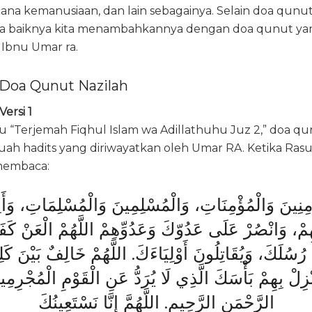
ana kemanusiaan, dan lain sebagainya. Selain doa qunu
ada baiknya kita menambahkannya dengan doa qunut ya
 Ibnu Umar ra.
oa Qunut Nazilah
ersi 1
“Terjemah Fiqhul Islam wa Adillathuhu Juz 2,” doa qu
uah hadits yang diriwayatkan oleh Umar RA. Ketika Ra
membaca:
ؤْمِنِينَ وَالْمُؤْمِنَاتِ، وَالْمُسْلِمِينَ وَالْمُسْلِمَاتِ، وَأَ
ِمْ، وَانْصُرْ عَلَى عَدُوّكَ وَعَدُوِّهِمْ اللَّهُمْ الْعَنْ كَفَ
َ رُسُلَكَ، وَيُقَاتِلُونَ أَوْلِيَاءَكَ. اللَّهُمْ خَالِفٌ بَيْنَ كَلِ
نْزِلْ بِهِمْ بَأْسَكَ الَّذِي لَا يُرَدُّ عَنِ الْقَوْمِ الْمُجْرِمِي
الرَّحْمَنِ الرَّحِيمِ. اللَّهُمَّ إِنَّا نَسْتَعِينُكَ