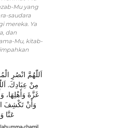
 azab-Mu yang
ara-saudara
gi mereka. Ya
a, dan
ama-Mu, kitab-
limpahkan
اَللّٰهُمَّ انْصُرِ الْ
مِنْ عِبَادِكَ. اَللّٰ
غَزَّةَ وَأَهْلِهَا،،
وَأَنْ تَكْشِفَ الْغُ
عَنَّا وَ
 Allahumma-rhamil