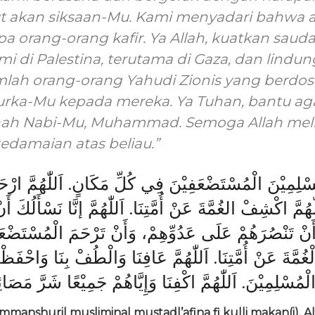
ut akan siksaan-Mu. Kami menyadari bahwa
a orang-orang kafir. Ya Allah, kuatkan saud
i di Palestina, terutama di Gaza, dan lindun
lah orang-orang Yahudi Zionis yang berdos
rka-Mu kepada mereka. Ya Tuhan, bantu ag
nah Nabi-Mu, Muhammad. Semoga Allah me
edamaian atas beliau.”
مُسْلِمِيْنَ الْمُسْتَضْعَفِيْنَ فِي كُلِّ مَكَانٍ. اَللّٰهُمَّ ارْ
هُمَّ اكْشِفْ الغُمَّةَ عَنْ أُمَّتِنَا. اَللّٰهُمَّ إنَّا نَسْأَلُكَ أَن
 وَأَنْ تَنْصُرَهُمْ عَلَى عَدُوِّهِمْ، وَأَنْ تَرْحَمَ الْمُسْتَضْ
مَّةَ عَنْ أُمَّتِنَا. اَللّٰهُمَّ عَافِنَا وَالْطُفْ بِنَا وَاحْفَظْنَ
الْمُسْلِمِيْنَ. اَللّٰهُمَّ اكْفِنَا وَإِيَّاهُمْ جَمِيْعًا شَرَّ مَصَائ
mmanshuril musliminal mustadl’afina fi kulli makan(i).