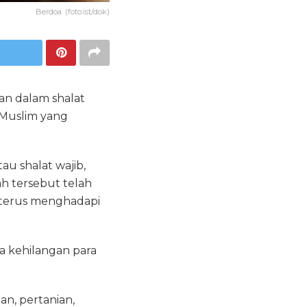
Berdoa. (foto:ist/dok)
n dalam shalat
Muslim yang
au shalat wajib,
ah tersebut telah
terus menghadapi
a kehilangan para
n, pertanian,