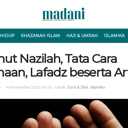
 HIDUP
KHAZANAH ISLAM
HAJI & UMRAH
ISLAMIKA
ut Nazilah, Tata Cara
aan, Lafadz beserta Ar
14 November 2023 | 14:00
rubrik:
Do'a & Zikir
,
Islamika