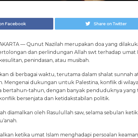
on Facebook
Share on Twitter
KARTA — Qunut Nazilah merupakan doa yang dilakuka
tolongan dan perlindungan Allah swt terhadap umat 
esulitan, penindasan, atau musibah.
ukan di berbagai waktu, terutama dalam shalat sunnah at
h. Mengenai dukungan untuk Palestina, konflik di wilay
a bertahun-tahun, dengan banyak penduduknya yang 
onflik bersenjata dan ketidakstabilan politik.
h diamalkan oleh Rasulullah saw, selama sebulan ketik
u‘anah.
alkan ketika umat Islam menghadapi persoalan keamana