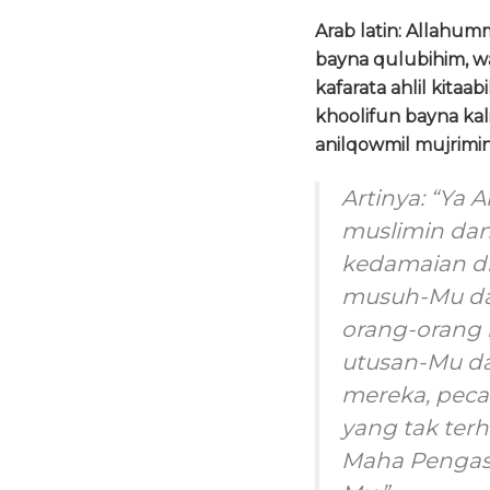
Arab latin: Allahum
bayna qulubihim, w
kafarata ahlil kitaa
khoolifun bayna kal
anilqowmil mujrimin
Artinya: “Ya
muslimin dan
kedamaian di
musuh-Mu dan
orang-orang k
utusan-Mu da
mereka, pec
yang tak ter
Maha Pengas