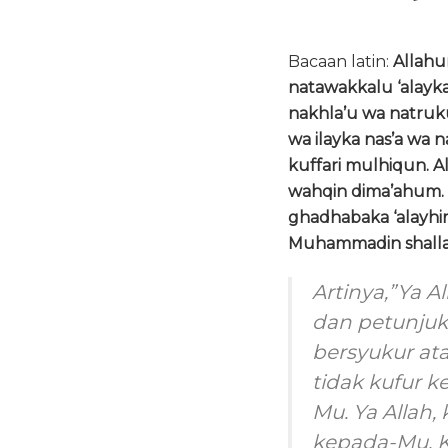
Bacaan latin:
Allahu
natawakkalu ‘alayka
nakhla’u wa natruk
wa ilayka nas’a wa n
kuffari mulhiqun. A
wahqin dima’ahum. A
ghadhabaka ‘alayhi
Muhammadin shallal
Artinya,”Ya
dan petunjuk
bersyukur at
tidak kufur 
Mu. Ya Allah
kepada-Mu. 