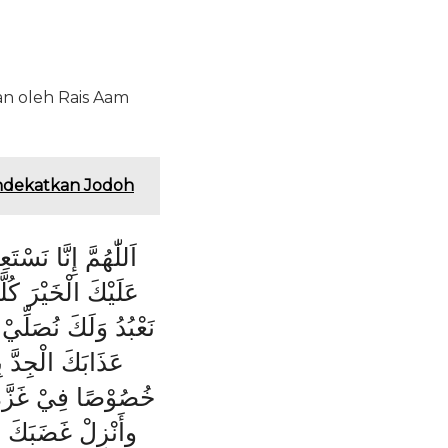
an oleh Rais Aam
endekatkan Jodoh
اَللّٰهُمَّ إِنَّا نَسْ
عَلَيْكَ الْخَيْرَ كُل
نَعْبُدُ وَلَكَ نُصَلِّ
عَذَابَكَ الْجِدَّ ،
خُصُوْصًا فِيْ غَزَّةَ، ،
وأَنْزِلْ غَضَبَكَ عَل