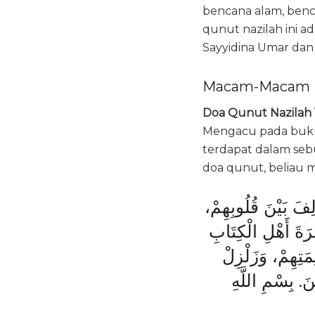
bencana alam, benc
qunut nazilah ini 
Sayyidina Umar dan
Macam-Macam D
Doa Qunut Nazilah V
Mengacu pada buku 
terdapat dalam seb
doa qunut, beliau 
لِفَ بَيْنَ قُلُوبِهِمْ
رَةَ أَهْلِ الْكِتَابِ
مَتِهِمْ، وَزَلْزِلْ
نَ. بِسْمِ اللَّهِ