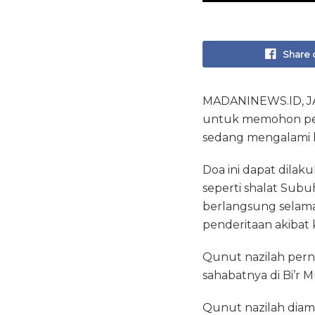
Share 
MADANINEWS.ID, JA
untuk memohon per
sedang mengalami k
Doa ini dapat dilak
seperti shalat Subu
berlangsung selam
penderitaan akibat k
Qunut nazilah perna
sahabatnya di Bi’r M
Qunut nazilah diam