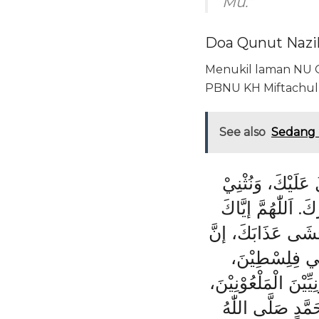
Mu.”
Doa Qunut Nazil
Menukil laman NU On
PBNU KH Miftachul
See also
Sedang 
ُ عَلَيْكَ، وَنُثْنِيْ
. اَللّٰهُمَّ إيَّاكَ
َخْشَى عَذَابَكَ، إنَّ
نَ فِي فِلِسْطِيْنَ
ِّيْنَ الْمَلْعُوْنِيْنَ
َمَّدٍ صَلَّى اللّٰهُ