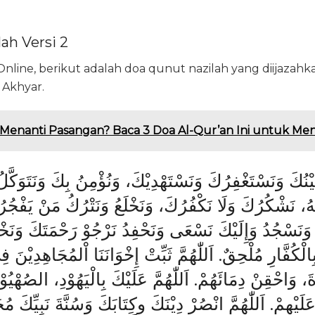
ah Versi 2
line, berikut adalah doa qunut nazilah yang diijazahk
 Akhyar.
Menanti Pasangan? Baca 3 Doa Al-Qur’an Ini untuk M
تَعِيْنُكَ وَنَسْتَغْفِرُكَ وَنَسْتَهْدِيْكَ، وَنُؤْمِنُ بِكَ وَنَتَوَكَّل
َّهُ، نَشْكُرُكَ وَلَا نَكْفُرُكَ، وَنَخْلَعُ وَنَتْرُكُ مَنْ يَفْجُرُكَ
يْ وَنَسْجُدُ وَإِلَيْكَ نَسْعَى وَنَحْفِدُ نَرْجُوْ رَحْمَتَكَ وَن
بِالْكُفَّارِ مُلْحِقٌ. اَللّٰهُمَّ ثَبِّتْ إِخْوَانَنَا اْلمُجَاهِدِيْ
وَاحْقِنْ دِمَائَهُمْ. اَللّٰهُمَّ عَلَيْكَ بِالْيَهُوْدِ، الصُهْيُوْنِي
َيْهِمْ. اَللّٰهُمَّ انْصُرْ دِيْنَكَ وكِتَابَكَ وَسُنَّةَ نَبِيِّكَ مُح