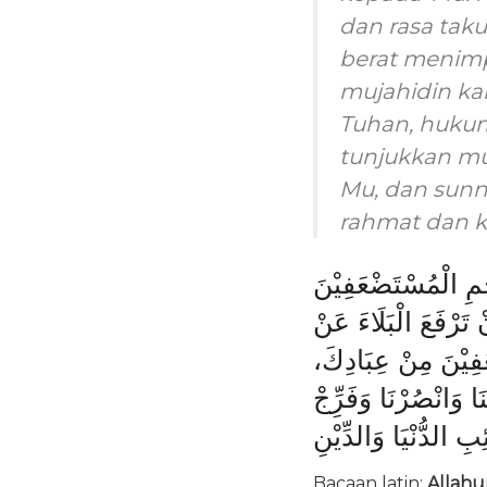
dan rasa tak
berat menimp
mujahidin kam
Tuhan, hukum
tunjukkan mu
Mu, dan sun
rahmat dan k
حَمِ الْمُسْتَضْعَفِيْنَ
ْ تَرْفَعَ الْبَلَاءَ عَنْ
عَفِيْنَ مِنْ عِبَادِكَ
ا وَانْصُرْنَا وَفَرِِّجْ
ِبِ الدُّنْيَا وَالدِّيْنِ
Bacaan latin:
Allahu