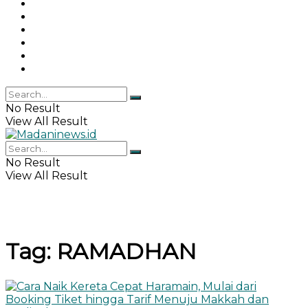
Gaya Hidup
Khazanah Islam
Haji & Umrah
Islamika
IPEMI
Indeks
No Result
View All Result
No Result
View All Result
Tag:
RAMADHAN