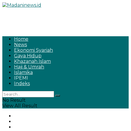
Home
News
Ekonomi Syariah
Gaya Hidup
Khazanah Islam
Haji & Umrah
Islamika
IPEMI
Indeks
No Result
View All Result
Home
News
Ekonomi Syariah