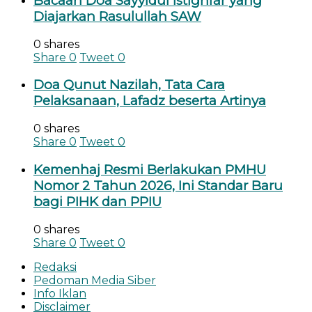
Bacaan Doa Sayyidul Istighfar yang
Diajarkan Rasulullah SAW
0 shares
Share
0
Tweet
0
Doa Qunut Nazilah, Tata Cara
Pelaksanaan, Lafadz beserta Artinya
0 shares
Share
0
Tweet
0
Kemenhaj Resmi Berlakukan PMHU
Nomor 2 Tahun 2026, Ini Standar Baru
bagi PIHK dan PPIU
0 shares
Share
0
Tweet
0
Redaksi
Pedoman Media Siber
Info Iklan
Disclaimer