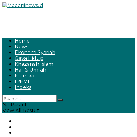
Home
News
Ekonomi Syariah
Gaya Hidup
Khazanah Islam
Haji & Umrah
Islamika
IPEMI
Indeks
No Result
View All Result
Home
News
Ekonomi Syariah