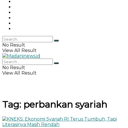
Gaya Hidup
Khazanah Islam
Haji & Umrah
Islamika
IPEMI
Indeks
No Result
View All Result
No Result
View All Result
Tag:
perbankan syariah