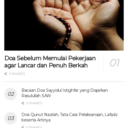
Doa Sebelum Memulai Pekerjaan
agar Lancar dan Penuh Berkah
0 SHARES
Bacaan Doa Sayyidul Istighfar yang Diajarkan
Rasulullah SAW
0 SHARES
Doa Qunut Nazilah, Tata Cara Pelaksanaan, Lafadz
beserta Artinya
0 SHARES