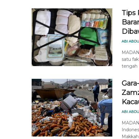
Tips 
Bara
Diba
ABI ABDU
MADANIN
satu fa
tengah d
Gara
Zamz
Kaca
ABI ABDU
MADANI
Indones
Makkah. 