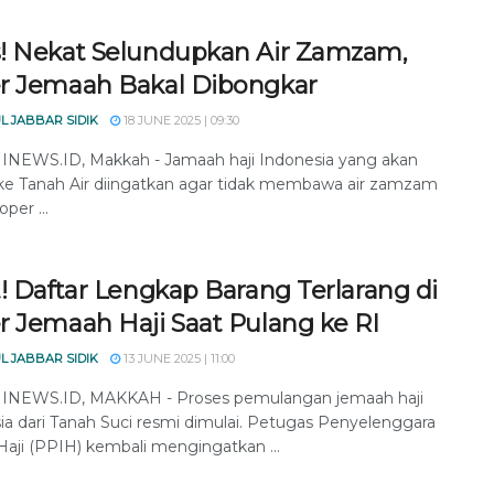
! Nekat Selundupkan Air Zamzam,
r Jemaah Bakal Dibongkar
L JABBAR SIDIK
18 JUNE 2025 | 09:30
EWS.ID, Makkah - Jamaah haji Indonesia yang akan
ke Tanah Air diingatkan agar tidak membawa air zamzam
per ...
! Daftar Lengkap Barang Terlarang di
r Jemaah Haji Saat Pulang ke RI
L JABBAR SIDIK
13 JUNE 2025 | 11:00
NEWS.ID, MAKKAH - Proses pemulangan jemaah haji
ia dari Tanah Suci resmi dimulai. Petugas Penyelenggara
Haji (PPIH) kembali mengingatkan ...