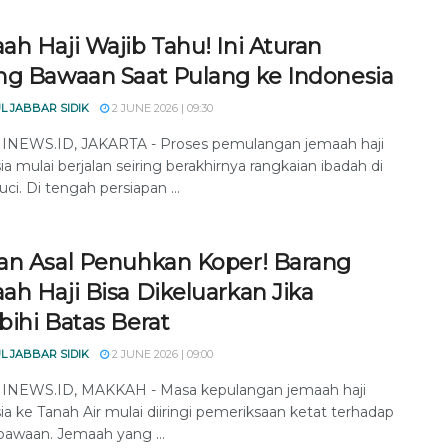
h Haji Wajib Tahu! Ini Aturan
ng Bawaan Saat Pulang ke Indonesia
L JABBAR SIDIK
2 JUNE 2026 | 09:30
NEWS.ID, JAKARTA - Proses pemulangan jemaah haji
a mulai berjalan seiring berakhirnya rangkaian ibadah di
ci. Di tengah persiapan ...
an Asal Penuhkan Koper! Barang
h Haji Bisa Dikeluarkan Jika
bihi Batas Berat
L JABBAR SIDIK
2 JUNE 2026 | 09:00
NEWS.ID, MAKKAH - Masa kepulangan jemaah haji
ia ke Tanah Air mulai diiringi pemeriksaan ketat terhadap
bawaan. Jemaah yang ...