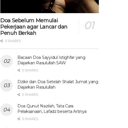
Doa Sebelum Memulai
Pekerjaan agar Lancar dan
Penuh Berkah
0 SHARES
Bacaan Doa Sayyidul Istighfar yang
Diajarkan Rasulullah SAW
0 SHARES
Dzikir dan Doa Setelah Shalat Jumat yang
Diajarkan Rasulullah
0 SHARES
Doa Qunut Nazilah, Tata Cara
Pelaksanaan, Lafadz beserta Artinya
0 SHARES