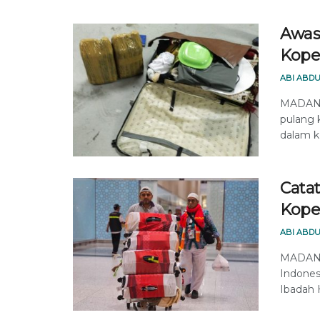
Awas
Kope
ABI ABDU
MADANIN
pulang 
dalam ko
Catat
Kope
ABI ABDU
MADANI
Indones
Ibadah 