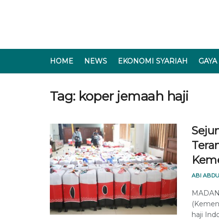
HOME
NEWS
EKONOMI SYARIAH
GAYA
Tag:
koper jemaah haji
Seju
Teran
Kem
ABI ABDU
MADANI
(Kemen
haji Ind