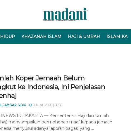
 HIDUP
KHAZANAH ISLAM
HAJI & UMRAH
ISLAMIKA
mlah Koper Jemaah Belum
gkut ke Indonesia, Ini Penjelasan
enhaj
L JABBAR SIDIK
8 JUNE 2026 | 08:30
NEWS.ID, JAKARTA — Kementerian Haji dan Umrah
haj) menyampaikan permohonan maaf kepada jemaah
onesia menyusul adanya laporan bagasi yang ...