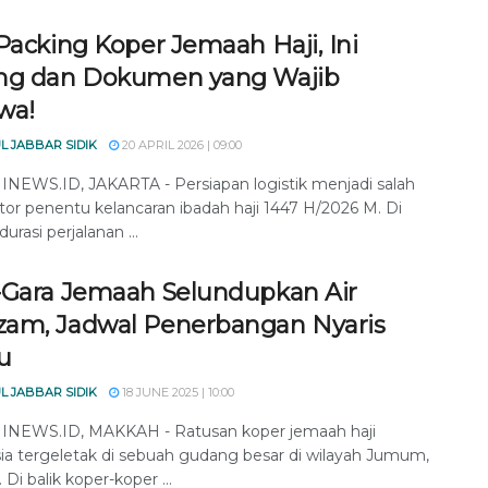
Packing Koper Jemaah Haji, Ini
ng dan Dokumen yang Wajib
wa!
L JABBAR SIDIK
20 APRIL 2026 | 09:00
EWS.ID, JAKARTA - Persiapan logistik menjadi salah
ktor penentu kelancaran ibadah haji 1447 H/2026 M. Di
urasi perjalanan ...
-Gara Jemaah Selundupkan Air
am, Jadwal Penerbangan Nyaris
u
L JABBAR SIDIK
18 JUNE 2025 | 10:00
NEWS.ID, MAKKAH - Ratusan koper jemaah haji
ia tergeletak di sebuah gudang besar di wilayah Jumum,
Di balik koper-koper ...