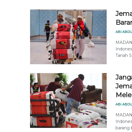
Jemaa
Bara
ABI ABDU
MADANI
Indonesi
Tanah Su
Jang
Jemaa
Mele
ABI ABDU
MADANI
Indones
barang 