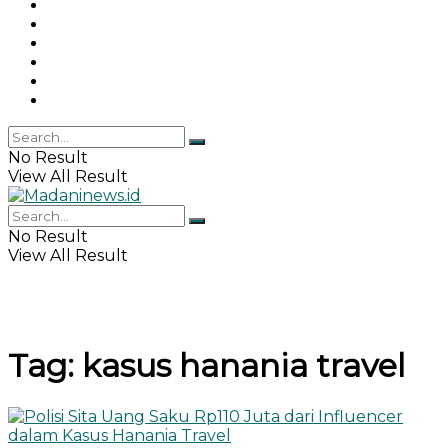
Gaya Hidup
Khazanah Islam
Haji & Umrah
Islamika
IPEMI
Indeks
No Result
View All Result
No Result
View All Result
Tag:
kasus hanania travel