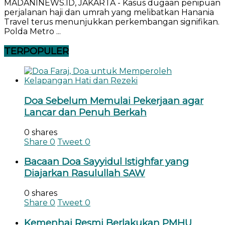
MADANINEWS.ID, JAKARTA - Kasus dugaan penipuan
perjalanan haji dan umrah yang melibatkan Hanania
Travel terus menunjukkan perkembangan signifikan.
Polda Metro ...
TERPOPULER
Doa Sebelum Memulai Pekerjaan agar
Lancar dan Penuh Berkah
0 shares
Share
0
Tweet
0
Bacaan Doa Sayyidul Istighfar yang
Diajarkan Rasulullah SAW
0 shares
Share
0
Tweet
0
Kemenhaj Resmi Berlakukan PMHU