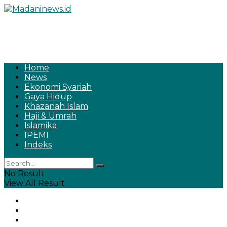
Home
News
Ekonomi Syariah
Gaya Hidup
Khazanah Islam
Haji & Umrah
Islamika
IPEMI
Indeks
No Result
View All Result
Home
News
Ekonomi Syariah