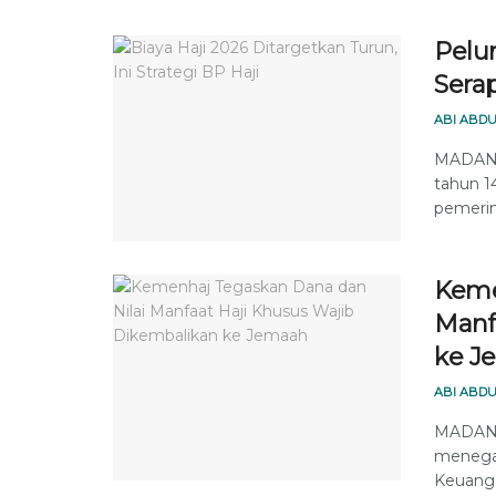
Pelu
Sera
ABI ABDU
MADANI
tahun 1
pemerint
Keme
Manf
ke J
ABI ABDU
MADANI
menegas
Keuanga