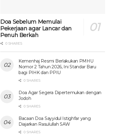
Doa Sebelum Memulai
Pekerjaan agar Lancar dan
Penuh Berkah
0 SHARES
Kemenhaj Resmi Berlakukan PMHU
Nomor 2 Tahun 2026, Ini Standar Baru
bagi PIHK dan PPIU
0 SHARES
Doa Agar Segera Dipertemukan dengan
Jodoh
0 SHARES
Bacaan Doa Sayyidul Istighfar yang
Diajarkan Rasulullah SAW
0 SHARES