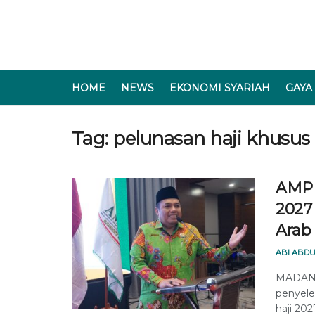
HOME
NEWS
EKONOMI SYARIAH
GAYA
Tag:
pelunasan haji khusus
AMPH
2027 
Arab
ABI ABDU
MADANI
penyele
haji 20