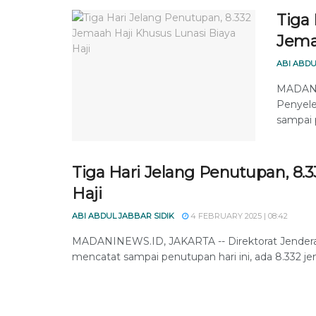
Tiga 
Jema
ABI ABDU
MADANIN
Penyel
sampai p
Tiga Hari Jelang Penutupan, 8.
Haji
ABI ABDUL JABBAR SIDIK
4 FEBRUARY 2025 | 08:42
MADANINEWS.ID, JAKARTA -- Direktorat Jender
mencatat sampai penutupan hari ini, ada 8.332 jema