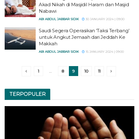
Akad Nikah di Masjidil Haram dan Masjid
Nabawi
ABI ABDUL JABBAR SIDIK
30 JANUARY 2024 | 09:00
Saudi Segera Operasikan ‘Taksi Terbang’
untuk Angkut Jemaah dari Jeddah Ke
Makkah
ABI ABDUL JABBAR SIDIK
15 JANUARY 2024 | 09:00
1
…
8
9
10
11
TERPOPULER