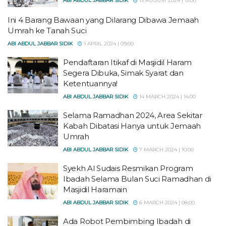
ABI ABDUL JABBAR SIDIK
13 AUGUST 2024 | 13:00
Ini 4 Barang Bawaan yang Dilarang Dibawa Jemaah
Umrah ke Tanah Suci
ABI ABDUL JABBAR SIDIK
1 APRIL 2024 | 09:00
Pendaftaran Itikaf di Masjidil Haram
Segera Dibuka, Simak Syarat dan
Ketentuannya!
ABI ABDUL JABBAR SIDIK
14 MARCH 2024 | 14:00
Selama Ramadhan 2024, Area Sekitar
Kabah Dibatasi Hanya untuk Jemaah
Umrah
ABI ABDUL JABBAR SIDIK
7 MARCH 2024 | 10:00
Syekh Al Sudais Resmikan Program
Ibadah Selama Bulan Suci Ramadhan di
Masjidil Haramain
ABI ABDUL JABBAR SIDIK
6 MARCH 2024 | 08:00
Ada Robot Pembimbing Ibadah di