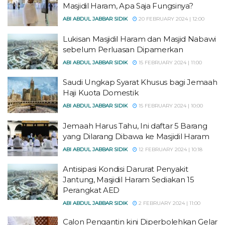
Masjidil Haram, Apa Saja Fungsinya?
ABI ABDUL JABBAR SIDIK
20 FEBRUARY 2024 | 12:00
Lukisan Masjidil Haram dan Masjid Nabawi
sebelum Perluasan Dipamerkan
ABI ABDUL JABBAR SIDIK
15 FEBRUARY 2024 | 11:00
Saudi Ungkap Syarat Khusus bagi Jemaah
Haji Kuota Domestik
ABI ABDUL JABBAR SIDIK
15 FEBRUARY 2024 | 10:00
Jemaah Harus Tahu, Ini daftar 5 Barang
yang Dilarang Dibawa ke Masjidil Haram
ABI ABDUL JABBAR SIDIK
12 FEBRUARY 2024 | 10:18
Antisipasi Kondisi Darurat Penyakit
Jantung, Masjidil Haram Sediakan 15
Perangkat AED
ABI ABDUL JABBAR SIDIK
2 FEBRUARY 2024 | 11:00
Calon Pengantin kini Diperbolehkan Gelar