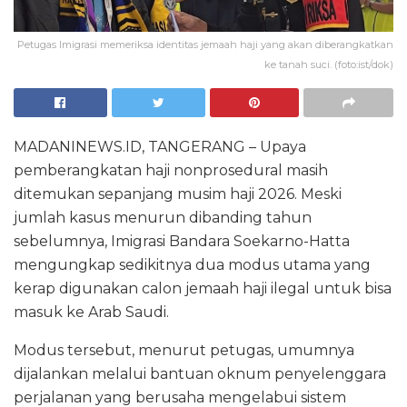
Petugas Imigrasi memeriksa identitas jemaah haji yang akan diberangkatkan
ke tanah suci. (foto:ist/dok)
MADANINEWS.ID, TANGERANG – Upaya
pemberangkatan haji nonprosedural masih
ditemukan sepanjang musim haji 2026. Meski
jumlah kasus menurun dibanding tahun
sebelumnya, Imigrasi Bandara Soekarno-Hatta
mengungkap sedikitnya dua modus utama yang
kerap digunakan calon jemaah haji ilegal untuk bisa
masuk ke Arab Saudi.
Modus tersebut, menurut petugas, umumnya
dijalankan melalui bantuan oknum penyelenggara
perjalanan yang berusaha mengelabui sistem