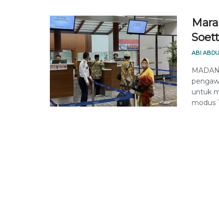
Mara
Soet
ABI ABDU
MADANI
pengawa
untuk m
modus Ti