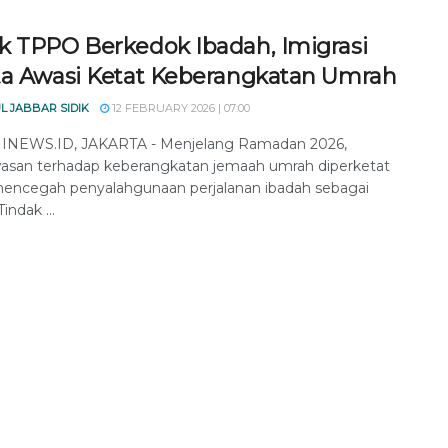
k TPPO Berkedok Ibadah, Imigrasi
ta Awasi Ketat Keberangkatan Umrah
L JABBAR SIDIK
12 FEBRUARY 2026 | 07:00
NEWS.ID, JAKARTA - Menjelang Ramadan 2026,
san terhadap keberangkatan jemaah umrah diperketat
encegah penyalahgunaan perjalanan ibadah sebagai
ndak ...