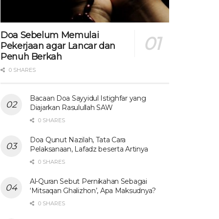
Doa Sebelum Memulai
Pekerjaan agar Lancar dan
Penuh Berkah
0 SHARES
Bacaan Doa Sayyidul Istighfar yang
Diajarkan Rasulullah SAW
0 SHARES
Doa Qunut Nazilah, Tata Cara
Pelaksanaan, Lafadz beserta Artinya
0 SHARES
Al-Quran Sebut Pernikahan Sebagai
‘Mitsaqan Ghalizhon’, Apa Maksudnya?
0 SHARES