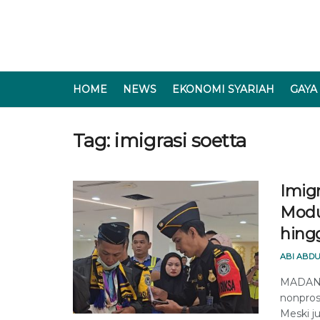
HOME
NEWS
EKONOMI SYARIAH
GAYA
Tag:
imigrasi soetta
Imig
Modus
hingg
ABI ABDU
MADANI
nonpros
Meski j