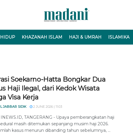
 HIDUP
KHAZANAH ISLAM
HAJI & UMRAH
ISLAMIKA
rasi Soekarno-Hatta Bongkar Dua
 Haji Ilegal, dari Kedok Wisata
a Visa Kerja
L JABBAR SIDIK
2 JUNE 2026 | 11:03
NEWS.ID, TANGERANG - Upaya pemberangkatan haji
edural masih ditemukan sepanjang musim haji 2026.
umlah kasus menurun dibanding tahun sebelumnya, ...