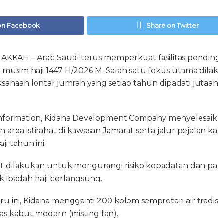
on Facebook
Share on Twitter
AH – Arab Saudi terus memperkuat fasilitas pendingin d
 musim haji 1447 H/2026 M. Salah satu fokus utama dila
aksanaan lontar jumrah yang setiap tahun dipadati juta
cinformation, Kidana Development Company menyelesai
 area istirahat di kawasan Jamarat serta jalur pejalan kak
i tahun ini.
ut dilakukan untuk mengurangi risiko kepadatan dan p
 ibadah haji berlangsung.
 ini, Kidana mengganti 200 kolom semprotan air tradision
s kabut modern (misting fan).