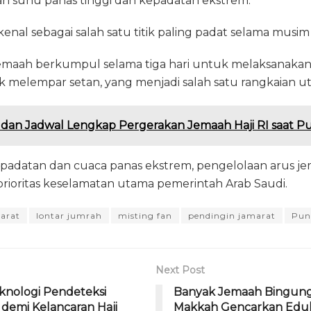
gah suhu panas tinggi dan kepadatan ekstrem.
nal sebagai salah satu titik paling padat selama musim h
an jemaah berkumpul selama tiga hari untuk melaksanakan 
k melempar setan, yang menjadi salah satu rangkaian ut
e dan Jadwal Lengkap Pergerakan Jemaah Haji RI saat P
epadatan dan cuaca panas ekstrem, pengelolaan arus je
prioritas keselamatan utama pemerintah Arab Saudi.
arat
lontar jumrah
misting fan
pendingin jamarat
Pun
Next Post
knologi Pendeteksi
Banyak Jemaah Bingung
 demi Kelancaran Haji
Makkah Gencarkan Eduka