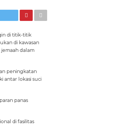
i titik-titik
kukan di kawasan
an jemaah dalam
kan peningkatan
i antar lokasi suci
aparan panas
al di fasilitas