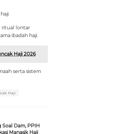
aji.
ritual lontar
ama ibadah haji.
uncak Haji 2026
maah serta sistem
cak Haji
 Soal Dam, PPIH
si Manasik Haji