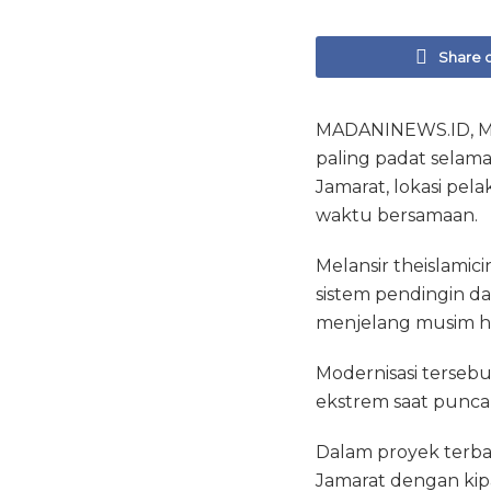
Share 
MADANINEWS.ID, MAKK
paling padat selama
Jamarat, lokasi pel
waktu bersamaan.
Melansir theislami
sistem pendingin dan
menjelang musim haj
Modernisasi terseb
ekstrem saat puncak
Dalam proyek terbaru
Jamarat dengan kipa