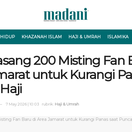
 HIDUP
KHAZANAH ISLAM
HAJI & UMRAH
ISLAMIKA
asang 200 Misting Fan 
marat untuk Kurangi Pa
Haji
7 May 2026 | 10:03
rubrik:
Haji & Umrah