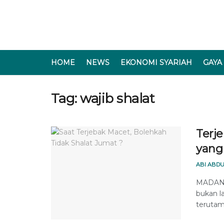
HOME
NEWS
EKONOMI SYARIAH
GAYA
Tag:
wajib shalat
Terj
yang
ABI ABDU
MADANI
bukan la
terutam