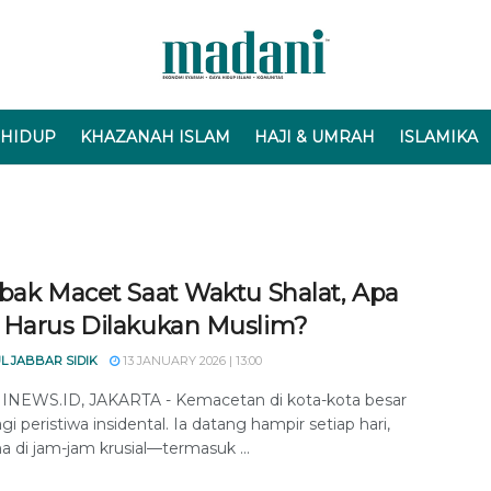
 HIDUP
KHAZANAH ISLAM
HAJI & UMRAH
ISLAMIKA
ebak Macet Saat Waktu Shalat, Apa
 Harus Dilakukan Muslim?
L JABBAR SIDIK
13 JANUARY 2026 | 13:00
NEWS.ID, JAKARTA - Kemacetan di kota-kota besar
gi peristiwa insidental. Ia datang hampir setiap hari,
a di jam-jam krusial—termasuk ...