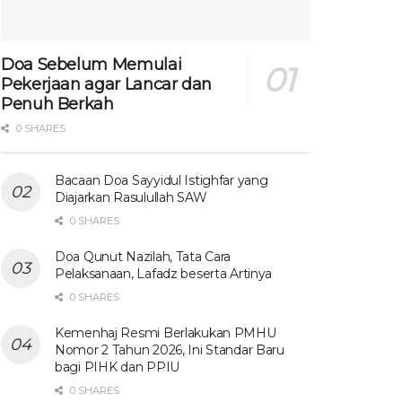
Doa Sebelum Memulai
Pekerjaan agar Lancar dan
Penuh Berkah
0 SHARES
Bacaan Doa Sayyidul Istighfar yang
Diajarkan Rasulullah SAW
0 SHARES
Doa Qunut Nazilah, Tata Cara
Pelaksanaan, Lafadz beserta Artinya
0 SHARES
Kemenhaj Resmi Berlakukan PMHU
Nomor 2 Tahun 2026, Ini Standar Baru
bagi PIHK dan PPIU
0 SHARES