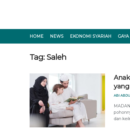
HOME
NEWS
EKONOMI SYARIAH
GAYA
Tag:
Saleh
Anak
yang
ABI ABDU
MADANIN
pohonny
dan kei