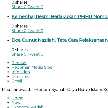
0 shares
Share
0
Tweet
0
Kemenhaj Resmi Berlakukan PMHU Nomor 2
0 shares
Share
0
Tweet
0
Doa Qunut Nazilah, Tata Cara Pelaksanaan,
0 shares
Share
0
Tweet
0
Redaksi
Pedoman Media Siber
Info Iklan
Disclaimer
Email
Madaninews.id - Ekonomi Syariah, Gaya Hidup Islami, Ko
Home
News
Ekonomi Syariah