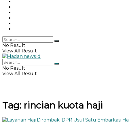
Gaya Hidup
Khazanah Islam
Haji & Umrah
Islamika
IPEMI
Indeks
No Result
View All Result
No Result
View All Result
Tag:
rincian kuota haji