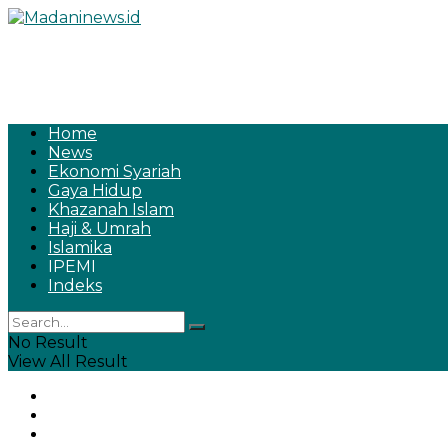
Home
News
Ekonomi Syariah
Gaya Hidup
Khazanah Islam
Haji & Umrah
Islamika
IPEMI
Indeks
No Result
View All Result
Home
News
Ekonomi Syariah