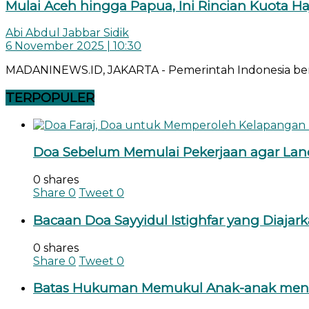
Mulai Aceh hingga Papua, Ini Rincian Kuota Ha
Abi Abdul Jabbar Sidik
6 November 2025 | 10:30
MADANINEWS.ID, JAKARTA - Pemerintah Indonesia bers
TERPOPULER
Doa Sebelum Memulai Pekerjaan agar Lan
0 shares
Share
0
Tweet
0
Bacaan Doa Sayyidul Istighfar yang Diajar
0 shares
Share
0
Tweet
0
Batas Hukuman Memukul Anak-anak menu