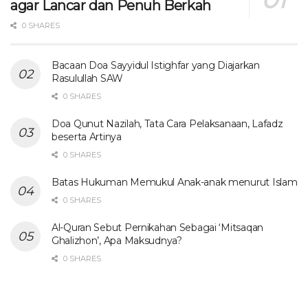
agar Lancar dan Penuh Berkah
0 SHARES
Bacaan Doa Sayyidul Istighfar yang Diajarkan
Rasulullah SAW
0 SHARES
Doa Qunut Nazilah, Tata Cara Pelaksanaan, Lafadz
beserta Artinya
0 SHARES
Batas Hukuman Memukul Anak-anak menurut Islam
0 SHARES
Al-Quran Sebut Pernikahan Sebagai ‘Mitsaqan
Ghalizhon’, Apa Maksudnya?
0 SHARES