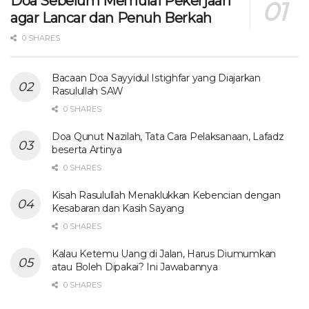
Doa Sebelum Memulai Pekerjaan
agar Lancar dan Penuh Berkah
0 SHARES
Bacaan Doa Sayyidul Istighfar yang Diajarkan
Rasulullah SAW
0 SHARES
Doa Qunut Nazilah, Tata Cara Pelaksanaan, Lafadz
beserta Artinya
0 SHARES
Kisah Rasulullah Menaklukkan Kebencian dengan
Kesabaran dan Kasih Sayang
0 SHARES
Kalau Ketemu Uang di Jalan, Harus Diumumkan
atau Boleh Dipakai? Ini Jawabannya
0 SHARES