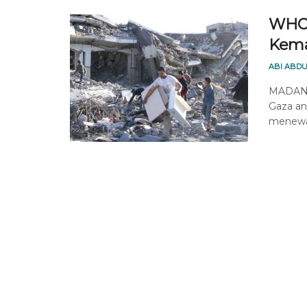
WHO 
Kema
ABI ABDU
MADANI
Gaza an
menewas