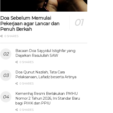
Doa Sebelum Memulai
Pekerjaan agar Lancar dan
Penuh Berkah
0 SHARES
Bacaan Doa Sayyidul Istighfar yang
Diajarkan Rasulullah SAW
0 SHARES
Doa Qunut Nazilah, Tata Cara
Pelaksanaan, Lafadz beserta Artinya
0 SHARES
Kemenhaj Resmi Berlakukan PMHU
Nomor 2 Tahun 2026, Ini Standar Baru
bagi PIHK dan PPIU
0 SHARES