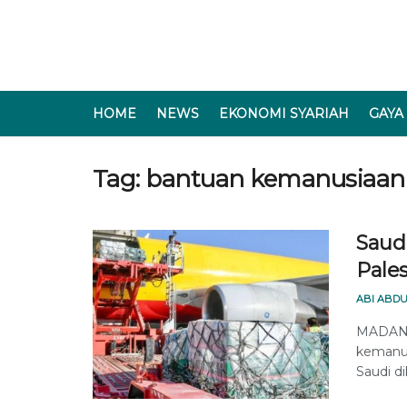
HOME
NEWS
EKONOMI SYARIAH
GAYA
Tag:
bantuan kemanusiaan
Saud
Pales
ABI ABDU
MADANI
kemanus
Saudi dik