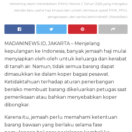
Kemenhaj resmi menerbitkan PMHU Nomor 2 Tahun 2026 yang mengatur
standar baru usaha haji khusus dan umrah, termasuk syarat PIHK, PPIU,
pengawasan, dan sanksi administratif. (fotoist/dok)
MADANINEWS.ID, JAKARTA – Menjelang
kepulangan ke Indonesia, banyak jemaah haji mulai
menyiapkan oleh-oleh untuk keluarga dan kerabat
di tanah air. Namun, tidak semua barang dapat
dimasukkan ke dalam koper bagasi pesawat.
Ketidaktahuan terhadap aturan penerbangan
berisiko membuat barang dikeluarkan petugas saat
pemeriksaan atau bahkan menyebabkan koper
dibongkar.
Karena itu, jemaah perlu memahami ketentuan
barang bawaan yang berlaku selama fase