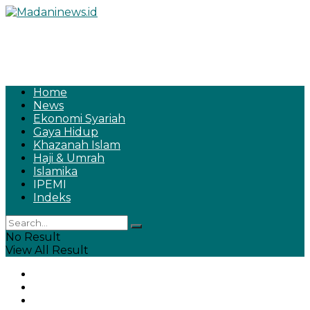
Home
News
Ekonomi Syariah
Gaya Hidup
Khazanah Islam
Haji & Umrah
Islamika
IPEMI
Indeks
No Result
View All Result
Home
News
Ekonomi Syariah