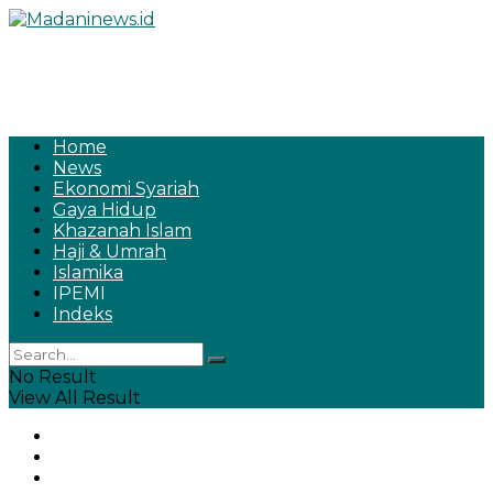
Home
News
Ekonomi Syariah
Gaya Hidup
Khazanah Islam
Haji & Umrah
Islamika
IPEMI
Indeks
No Result
View All Result
Home
News
Ekonomi Syariah