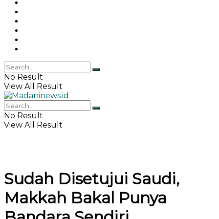
Gaya Hidup
Khazanah Islam
Haji & Umrah
Islamika
IPEMI
Indeks
No Result
View All Result
No Result
View All Result
Sudah Disetujui Saudi,
Makkah Bakal Punya
Bandara Sendiri