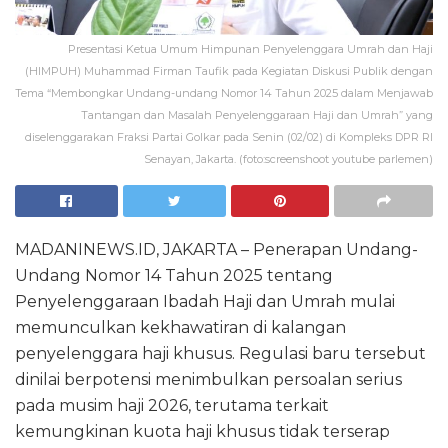
Presentasi Ketua Umum Himpunan Penyelenggara Umrah dan Haji
(HIMPUH) Muhammad Firman Taufik pada Kegiatan Diskusi Publik dengan
Tema “Membongkar Undang-undang Nomor 14 Tahun 2025 dalam Menjawab
Tantangan dan Masalah Penyelenggaraan Haji dan Umrah” yang
diselenggarakan Fraksi Partai Golkar pada Senin (02/02) di Kompleks DPR RI
Senayan, Jakarta. (foto:screenshoot youtube parlemen)
MADANINEWS.ID, JAKARTA – Penerapan Undang-
Undang Nomor 14 Tahun 2025 tentang
Penyelenggaraan Ibadah Haji dan Umrah mulai
memunculkan kekhawatiran di kalangan
penyelenggara haji khusus. Regulasi baru tersebut
dinilai berpotensi menimbulkan persoalan serius
pada musim haji 2026, terutama terkait
kemungkinan kuota haji khusus tidak terserap