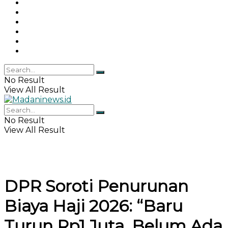
Gaya Hidup
Khazanah Islam
Haji & Umrah
Islamika
IPEMI
Indeks
No Result
View All Result
No Result
View All Result
DPR Soroti Penurunan
Biaya Haji 2026: “Baru
Turun Rp1 Juta, Belum Ada