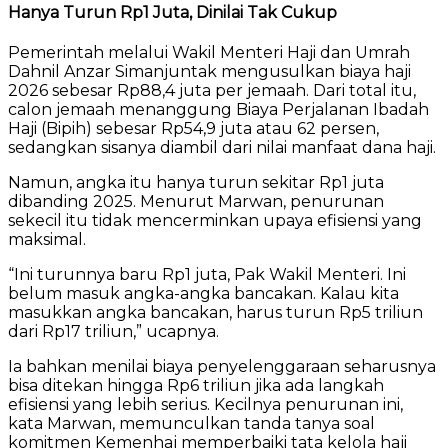
Hanya Turun Rp1 Juta, Dinilai Tak Cukup
Pemerintah melalui Wakil Menteri Haji dan Umrah
Dahnil Anzar Simanjuntak mengusulkan biaya haji
2026 sebesar Rp88,4 juta per jemaah. Dari total itu,
calon jemaah menanggung Biaya Perjalanan Ibadah
Haji (Bipih) sebesar Rp54,9 juta atau 62 persen,
sedangkan sisanya diambil dari nilai manfaat dana haji.
Namun, angka itu hanya turun sekitar Rp1 juta
dibanding 2025. Menurut Marwan, penurunan
sekecil itu tidak mencerminkan upaya efisiensi yang
maksimal.
“Ini turunnya baru Rp1 juta, Pak Wakil Menteri. Ini
belum masuk angka-angka bancakan. Kalau kita
masukkan angka bancakan, harus turun Rp5 triliun
dari Rp17 triliun,” ucapnya.
Ia bahkan menilai biaya penyelenggaraan seharusnya
bisa ditekan hingga Rp6 triliun jika ada langkah
efisiensi yang lebih serius. Kecilnya penurunan ini,
kata Marwan, memunculkan tanda tanya soal
komitmen Kemenhaj memperbaiki tata kelola haji