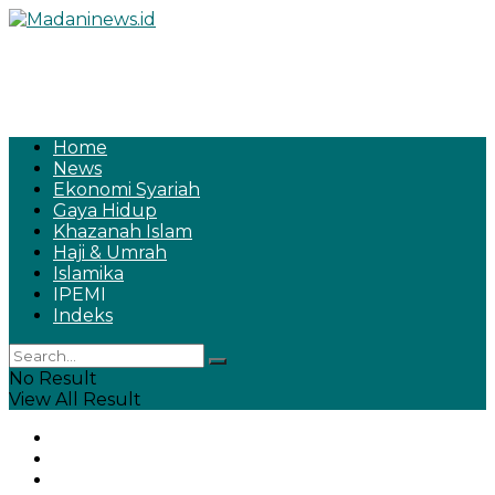
Home
News
Ekonomi Syariah
Gaya Hidup
Khazanah Islam
Haji & Umrah
Islamika
IPEMI
Indeks
No Result
View All Result
Home
News
Ekonomi Syariah