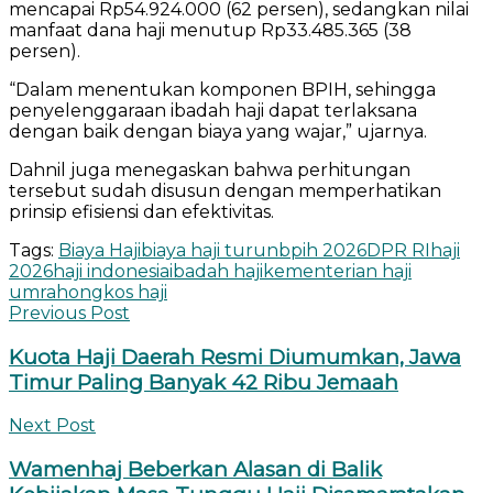
mencapai Rp54.924.000 (62 persen), sedangkan nilai
manfaat dana haji menutup Rp33.485.365 (38
persen).
“Dalam menentukan komponen BPIH, sehingga
penyelenggaraan ibadah haji dapat terlaksana
dengan baik dengan biaya yang wajar,” ujarnya.
Dahnil juga menegaskan bahwa perhitungan
tersebut sudah disusun dengan memperhatikan
prinsip efisiensi dan efektivitas.
Tags:
Biaya Haji
biaya haji turun
bpih 2026
DPR RI
haji
2026
haji indonesia
ibadah haji
kementerian haji
umrah
ongkos haji
Previous Post
Kuota Haji Daerah Resmi Diumumkan, Jawa
Timur Paling Banyak 42 Ribu Jemaah
Next Post
Wamenhaj Beberkan Alasan di Balik