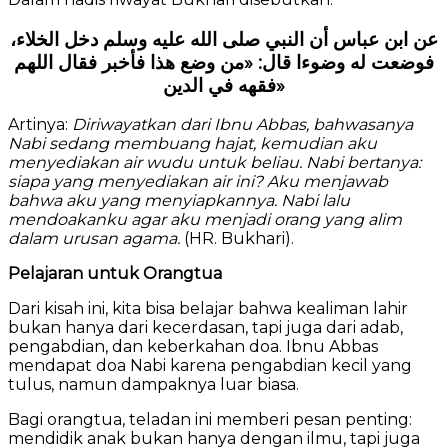
ﻋﻦ اﺑﻦ ﻋﺒﺎﺱ ﺃﻥ اﻟﻨﺒﻲ ﺻﻠﻰ اﻟﻠﻪ ﻋﻠﻴﻪ ﻭﺳﻠﻢ ﺩﺧﻞ اﻟﺨﻼء،
ﻓﻮﺿﻌﺖ ﻟﻪ ﻭﺿﻮءا ﻗﺎﻝ: «ﻣﻦ ﻭﺿﻊ ﻫﺬا ﻓﺄﺧﺒﺮ ﻓﻘﺎﻝ اﻟﻠﻬﻢ
ﻓﻘﻬﻪ ﻓﻲ اﻟﺪﻳﻦ»
Artinya:
Diriwayatkan dari Ibnu Abbas, bahwasanya
Nabi sedang membuang hajat, kemudian aku
menyediakan air wudu untuk beliau. Nabi bertanya:
siapa yang menyediakan air ini? Aku menjawab
bahwa aku yang menyiapkannya. Nabi lalu
mendoakanku agar aku menjadi orang yang alim
dalam urusan agama.
(HR. Bukhari).
Pelajaran untuk Orangtua
Dari kisah ini, kita bisa belajar bahwa kealiman lahir
bukan hanya dari kecerdasan, tapi juga dari adab,
pengabdian, dan keberkahan doa. Ibnu Abbas
mendapat doa Nabi karena pengabdian kecil yang
tulus, namun dampaknya luar biasa.
Bagi orangtua, teladan ini memberi pesan penting:
mendidik anak bukan hanya dengan ilmu, tapi juga