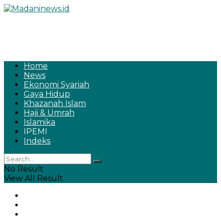
Home
News
Ekonomi Syariah
Gaya Hidup
Khazanah Islam
Haji & Umrah
Islamika
IPEMI
Indeks
No Result
View All Result
Home
News
Ekonomi Syariah