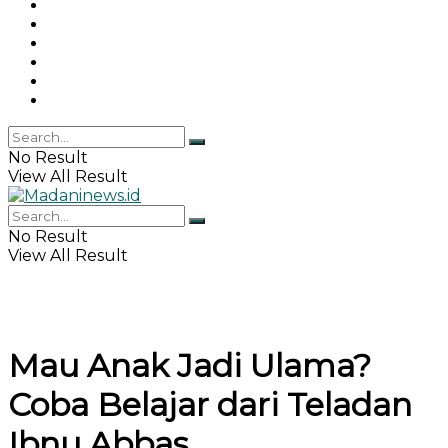
Gaya Hidup
Khazanah Islam
Haji & Umrah
Islamika
IPEMI
Indeks
No Result
View All Result
No Result
View All Result
Mau Anak Jadi Ulama?
Coba Belajar dari Teladan
Ibnu Abbas