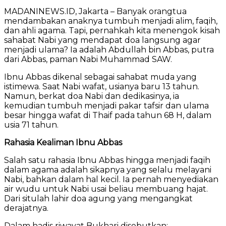
MADANINEWS.ID, Jakarta – Banyak orangtua
mendambakan anaknya tumbuh menjadi alim, faqih,
dan ahli agama. Tapi, pernahkah kita menengok kisah
sahabat Nabi yang mendapat doa langsung agar
menjadi ulama? Ia adalah Abdullah bin Abbas, putra
dari Abbas, paman Nabi Muhammad SAW.
Ibnu Abbas dikenal sebagai sahabat muda yang
istimewa. Saat Nabi wafat, usianya baru 13 tahun.
Namun, berkat doa Nabi dan dedikasinya, ia
kemudian tumbuh menjadi pakar tafsir dan ulama
besar hingga wafat di Thaif pada tahun 68 H, dalam
usia 71 tahun.
Rahasia Kealiman Ibnu Abbas
Salah satu rahasia Ibnu Abbas hingga menjadi faqih
dalam agama adalah sikapnya yang selalu melayani
Nabi, bahkan dalam hal kecil. Ia pernah menyediakan
air wudu untuk Nabi usai beliau membuang hajat.
Dari situlah lahir doa agung yang mengangkat
derajatnya.
Dalam hadis riwayat Bukhari disebutkan: