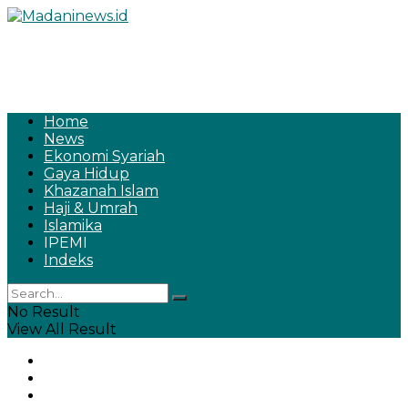
Home
News
Ekonomi Syariah
Gaya Hidup
Khazanah Islam
Haji & Umrah
Islamika
IPEMI
Indeks
No Result
View All Result
Home
News
Ekonomi Syariah