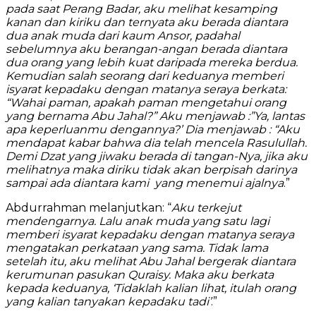
pada saat Perang Badar, aku melihat kesamping
kanan dan kiriku dan ternyata aku berada diantara
dua anak muda dari kaum Ansor, padahal
sebelumnya aku berangan-angan berada diantara
dua orang yang lebih kuat daripada mereka berdua.
Kemudian salah seorang dari keduanya memberi
isyarat kepadaku dengan matanya seraya berkata:
“Wahai paman, apakah paman mengetahui orang
yang bernama Abu Jahal?” Aku menjawab :”Ya, lantas
apa keperluanmu dengannya?’ Dia menjawab : “Aku
mendapat kabar bahwa dia telah mencela Rasulullah.
Demi Dzat yang jiwaku berada di tangan-Nya, jika aku
melihatnya maka diriku tidak akan berpisah darinya
sampai ada diantara kami yang menemui ajalnya
.”
Abdurrahman melanjutkan: “
Aku terkejut
mendengarnya. Lalu anak muda yang satu lagi
memberi isyarat kepadaku dengan matanya seraya
mengatakan perkataan yang sama. Tidak lama
setelah itu, aku melihat Abu Jahal bergerak diantara
kerumunan pasukan Quraisy. Maka aku berkata
kepada keduanya, ‘Tidaklah kalian lihat, itulah orang
yang kalian tanyakan kepadaku tadi’
.”