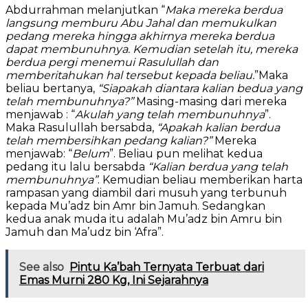
Abdurrahman melanjutkan “
Maka mereka berdua
langsung memburu Abu Jahal dan memukulkan
pedang mereka hingga akhirnya mereka berdua
dapat membunuhnya. Kemudian setelah itu, mereka
berdua pergi menemui Rasulullah dan
memberitahukan hal tersebut kepada beliau.
”Maka
beliau bertanya,
“Siapakah diantara kalian bedua yang
telah membunuhnya?”
Masing-masing dari mereka
menjawab : “
Akulah yang telah membunuhnya
”.
Maka Rasulullah bersabda,
“Apakah kalian berdua
telah membersihkan pedang kalian?”
Mereka
menjawab: “
Belum
”. Beliau pun melihat kedua
pedang itu lalu bersabda
“Kalian berdua yang telah
membunuhnya”
. Kemudian beliau memberikan harta
rampasan yang diambil dari musuh yang terbunuh
kepada Mu’adz bin Amr bin Jamuh. Sedangkan
kedua anak muda itu adalah Mu’adz bin Amru bin
Jamuh dan Ma’udz bin ‘Afra”.
See also
Pintu Ka’bah Ternyata Terbuat dari
Emas Murni 280 Kg, Ini Sejarahnya