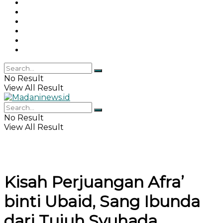
Gaya Hidup
Khazanah Islam
Haji & Umrah
Islamika
IPEMI
Indeks
No Result
View All Result
No Result
View All Result
Kisah Perjuangan Afra’
binti Ubaid, Sang Ibunda
dari Tujuh Syuhada