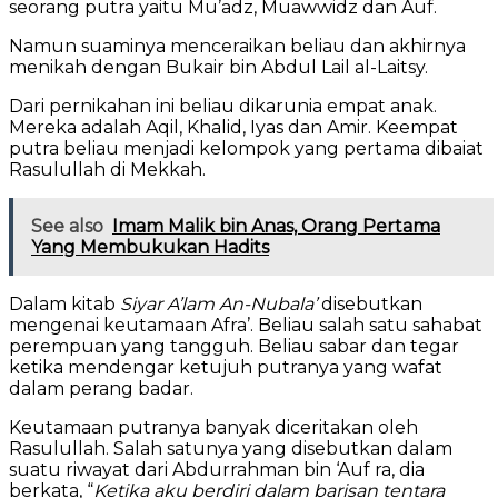
seorang putra yaitu Mu’adz, Muawwidz dan Auf.
Namun suaminya menceraikan beliau dan akhirnya
menikah dengan Bukair bin Abdul Lail al-Laitsy.
Dari pernikahan ini beliau dikarunia empat anak.
Mereka adalah Aqil, Khalid, Iyas dan Amir. Keempat
putra beliau menjadi kelompok yang pertama dibaiat
Rasulullah di Mekkah.
See also
Imam Malik bin Anas, Orang Pertama
Yang Membukukan Hadits
Dalam kitab
Siyar A’lam An-Nubala’
disebutkan
mengenai keutamaan Afra’. Beliau salah satu sahabat
perempuan yang tangguh. Beliau sabar dan tegar
ketika mendengar ketujuh putranya yang wafat
dalam perang badar.
Keutamaan putranya banyak diceritakan oleh
Rasulullah. Salah satunya yang disebutkan dalam
suatu riwayat dari Abdurrahman bin ‘Auf ra, dia
berkata, “
Ketika aku berdiri dalam barisan tentara