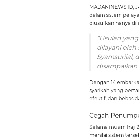
MADANINEWS.ID, JA
dalam sistem pelaya
diusulkan hanya dila
“Usulan yang
dilayani oleh
Syamsurijal, 
disampaikan k
Dengan 14 embarkasi
syarikah yang berta
efektif, dan bebas d
Cegah Penumpu
Selama musim haji 
menilai sistem ter