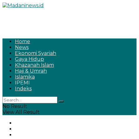
Home
News
Ekonomi Syariah
Gaya Hidup
Khazanah Islam
Haji & Umrah
Islamika
IPEMI
Indeks
No Result
View All Result
Home
News
Ekonomi Syariah