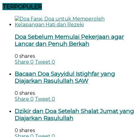
TERPOPULER
Doa Sebelum Memulai Pekerjaan agar
Lancar dan Penuh Berkah
0 shares
Share
0
Tweet
0
Bacaan Doa Sayyidul Istighfar yang
Diajarkan Rasulullah SAW
0 shares
Share
0
Tweet
0
Dzikir dan Doa Setelah Shalat Jumat yang
Diajarkan Rasulullah
0 shares
Share
0
Tweet
0