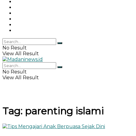
Gaya Hidup
Khazanah Islam
Haji & Umrah
Islamika
IPEMI
Indeks
No Result
View All Result
No Result
View All Result
Tag:
parenting islami