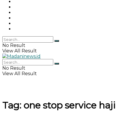
Gaya Hidup
Khazanah Islam
Haji & Umrah
Islamika
IPEMI
Indeks
No Result
View All Result
No Result
View All Result
Tag:
one stop service haji