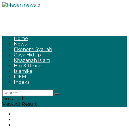
Home
News
Ekonomi Syariah
Gaya Hidup
Khazanah Islam
Haji & Umrah
Islamika
IPEMI
Indeks
No Result
View All Result
Home
News
Ekonomi Syariah