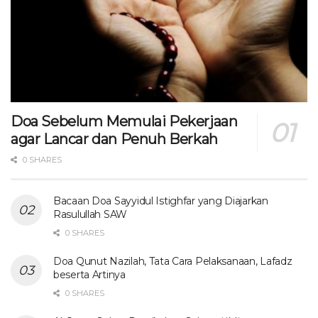
Doa Sebelum Memulai Pekerjaan
agar Lancar dan Penuh Berkah
0 SHARES
Bacaan Doa Sayyidul Istighfar yang Diajarkan
Rasulullah SAW
0 SHARES
Doa Qunut Nazilah, Tata Cara Pelaksanaan, Lafadz
beserta Artinya
0 SHARES