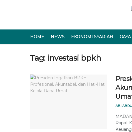
HOME
NEWS
EKONOMI SYARIAH
GAYA
Tag:
investasi bpkh
Pres
Akunt
Uma
ABI ABDU
MADANI
Rapat K
Keuanga