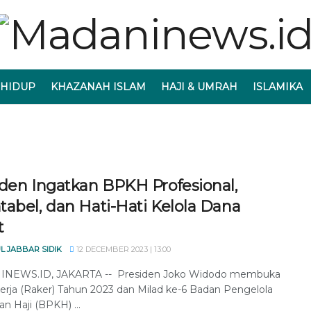
 HIDUP
KHAZANAH ISLAM
HAJI & UMRAH
ISLAMIKA
iden Ingatkan BPKH Profesional,
abel, dan Hati-Hati Kelola Dana
t
L JABBAR SIDIK
12 DECEMBER 2023 | 13:00
NEWS.ID, JAKARTA -- Presiden Joko Widodo membuka
erja (Raker) Tahun 2023 dan Milad ke-6 Badan Pengelola
n Haji (BPKH) ...