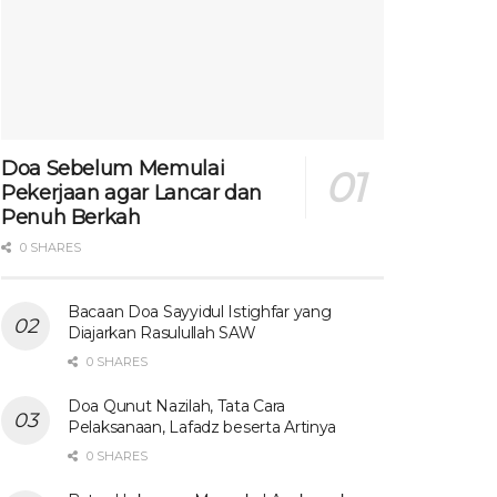
Doa Sebelum Memulai
Pekerjaan agar Lancar dan
Penuh Berkah
0 SHARES
Bacaan Doa Sayyidul Istighfar yang
Diajarkan Rasulullah SAW
0 SHARES
Doa Qunut Nazilah, Tata Cara
Pelaksanaan, Lafadz beserta Artinya
0 SHARES