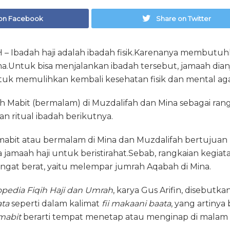
on Facebook
Share on Twitter
– Ibadah haji adalah ibadah fisik.Karenanya membutu
ma.Untuk bisa menjalankan ibadah tersebut, jamaah dia
untuk memulihkan kembali kesehatan fisik dan mental aga
h Mabit (bermalam) di Muzdalifah dan Mina sebagai ran
n ritual ibadah berikutnya.
mabit atau bermalam di Mina dan Muzdalifah bertujua
amaah haji untuk beristirahat.Sebab, rangkaian kegiata
ngat berat, yaitu melempar jumrah Aqabah di Mina.
opedia Fiqih Haji dan Umrah
, karya Gus Arifin, disebutk
ata
seperti dalam kalimat
fii makaani baata
, yang artinya
mabit
berarti tempat menetap atau menginap di malam 