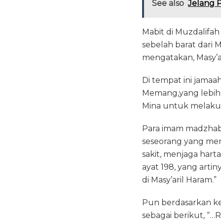
See also
Jelang P
Mabit di Muzdalifah
sebelah barat dari M
mengatakan, Masy’a
Di tempat ini jama
Memang,yang lebih 
Mina untuk melaku
Para imam madzhab 
seseorang yang men
sakit, menjaga harta
ayat 198, yang arti
di Masy’aril Haram.”
Pun berdasarkan ke
sebagai berikut, “…