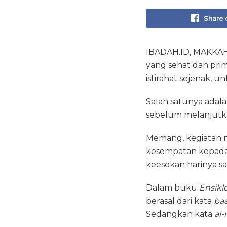
Share 
IBADAH.ID, MAKKAH 
yang sehat dan pri
istirahat sejenak, 
Salah satunya adala
sebelum melanjutka
Memang, kegiatan 
kesempatan kepada j
keesokan harinya sa
Dalam buku
Ensikl
berasal dari kata
ba
Sedangkan kata
al-