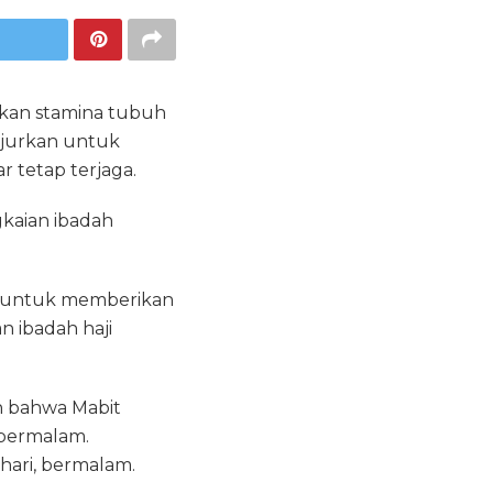
hkan stamina tubuh
njurkan untuk
r tetap terjaga.
gkaian ibadah
n untuk memberikan
n ibadah haji
an bahwa Mabit
 bermalam.
hari, bermalam.