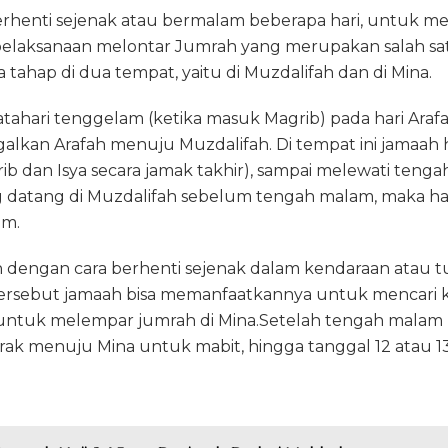
berhenti sejenak atau bermalam beberapa hari, untuk m
elaksanaan melontar Jumrah yang merupakan salah satu
 tahap di dua tempat, yaitu di Muzdalifah dan di Mina.
atahari tenggelam (ketika masuk Magrib) pada hari Arafa
alkan Arafah menuju Muzdalifah. Di tempat ini jamaah ha
grib dan Isya secara jamak takhir), sampai melewati teng
ng datang di Muzdalifah sebelum tengah malam, maka
am.
n dengan cara berhenti sejenak dalam kendaraan atau t
tersebut jamaah bisa memanfaatkannya untuk mencari ker
ntuk melempar jumrah di Mina.Setelah tengah malam 
ak menuju Mina untuk mabit, hingga tanggal 12 atau 13 