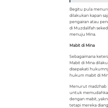
Begitu pula menuru
dilakukan kapan sa
pengairan atau pen
di Muzdalifah seked
menuju Mina.
Mabit di Mina
Sebagaimana kete
Mabit di Mina dilak
disepakati hukumn
hukum mabit di Mina 
Menurut madzhab Ha
untuk memudahkan 
dengan mabit, yakni
tetapi mereka dia