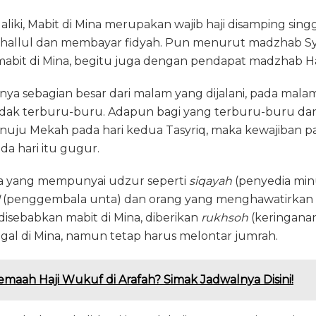
ki, Mabit di Mina merupakan wajib haji disamping singg
ahallul dan membayar fidyah. Pun menurut madzhab Sya
abit di Mina, begitu juga dengan pendapat madzhab Ha
ya sebagian besar dari malam yang dijalani, pada malam 
idak terburu-buru. Adapun bagi yang terburu-buru d
enuju Mekah pada hari kedua Tasyriq, maka kewajiban pa
a hari itu gugur.
 yang mempunyai udzur seperti
siqayah
(penyedia mi
(penggembala unta) dan orang yang menghawatirkan d
isebabkan mabit di Mina, diberikan
rukhsoh
(keringanan
ggal di Mina, namun tetap harus melontar jumrah.
maah Haji Wukuf di Arafah? Simak Jadwalnya Disini!