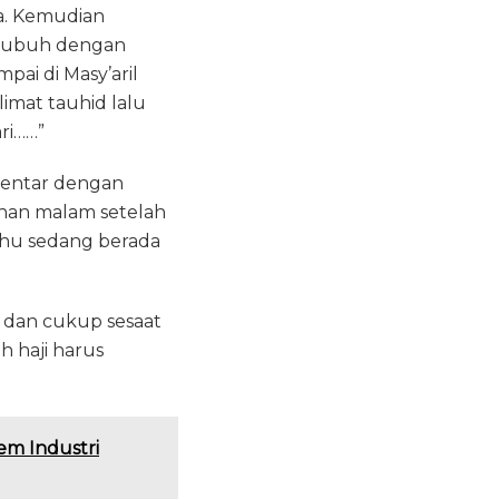
ya. Kemudian
u Subuh dengan
ai di Masy’aril
imat tauhid lalu
ri……”
bentar dengan
ahan malam setelah
 tahu sedang berada
 dan cukup sesaat
h haji harus
em Industri