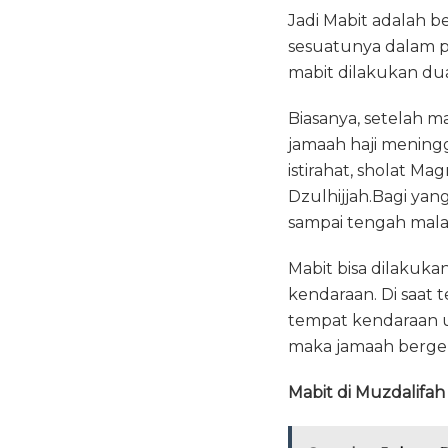
Jadi Mabit adalah 
sesuatunya dalam p
mabit dilakukan dua
Biasanya, setelah m
jamaah haji meningg
istirahat, sholat Ma
Dzulhijjah.Bagi ya
sampai tengah mal
Mabit bisa dilakuka
kendaraan. Di saat 
tempat kendaraan u
maka jamaah berger
Mabit di Muzdalifah