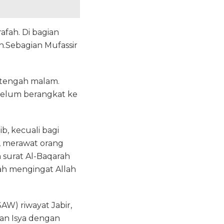
afah. Di bagian
ah.Sebagian Mufassir
 tengah malam.
belum berangkat ke
, kecuali bagi
t, merawat orang
m surat Al-Baqarah
lah mengingat Allah
AW) riwayat Jabir,
dan Isya dengan