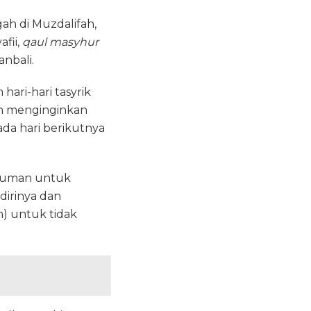
ah di Muzdalifah,
fii,
qaul masyhur
nbali.
hari-hari tasyrik
an menginginkan
da hari berikutnya
numan untuk
irinya dan
) untuk tidak