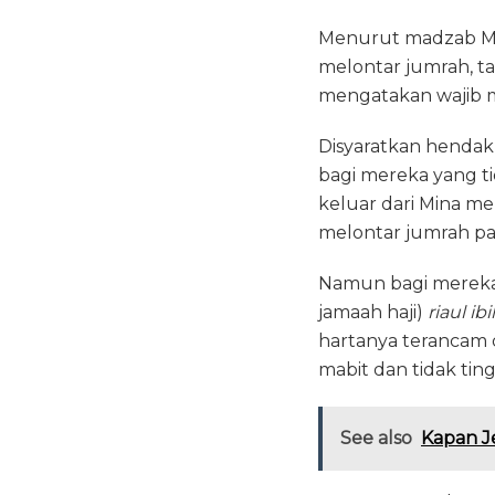
Menurut madzab Mali
melontar jumrah, t
mengatakan wajib m
Disyaratkan hendakn
bagi mereka yang t
keluar dari Mina m
melontar jumrah pad
Namun bagi mereka
jamaah haji)
riaul ibil
hartanya terancam d
mabit dan tidak tin
See also
Kapan Je