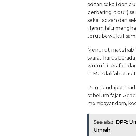
adzan sekali dan du
berbaring (tidur) s
sekali adzan dan se
Haram lalu menghada
terus bewukuf samp
Menurut madzhab Sy
syarat harus berad
wuquf di Arafah dan
di Muzdalifah atau t
Pun pendapat madzh
sebelum fajar. Apabi
membayar dam, kecual
See also
DPR: Umr
Umrah