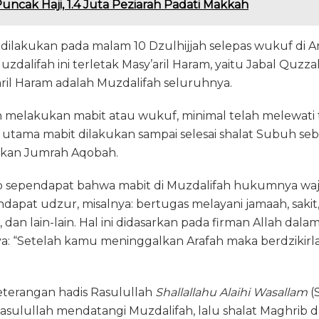
uncak Haji, 1.4 Juta Peziarah Padati Makkah
 dilakukan pada malam 10 Dzulhijjah selepas wukuf di Ar
uzdalifah ini terletak Masy’aril Haram, yaitu Jabal Quzz
ril Haram adalah Muzdalifah seluruhnya.
ah melakukan mabit atau wukuf, minimal telah melewati
utama mabit dilakukan sampai selesai shalat Subuh se
kan Jumrah Aqobah.
sependapat bahwa mabit di Muzdalifah hukumnya wajib
dapat udzur, misalnya: bertugas melayani jamaah, saki
, dan lain-lain. Hal ini didasarkan pada firman Allah dala
nya: “Setelah kamu meninggalkan Arafah maka berdzikir
terangan hadis Rasulullah
Shallallahu Alaihi Wasallam
(S
Rasulullah mendatangi Muzdalifah, lalu shalat Maghrib 