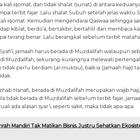
a kali iqomat, dan tidak shalat (sunat) di antara keduan
ampai terbit fajar: Lalu shalat Subuh setelah jelas wakt
kali iqomat. Kemudian mengendarai Qaswaa sehingga samp
p kiblat, berdo’a, bertakbir, bertahlil dan membaca kal
ai terang benar. Lalu berangkat sebelum terbit mataha
afi’i, jamaah harus berada di Muzdalifah walaupun se
a di Muzdalifah, sekurang-kurangnya melewati perteng
 tidak perlu berdiam (
al-muktsu
), baik ia (jamaah haji)
idak.
ab Hanafi, berada di Muzdalifah merupakan wajib haji,
la tidak berada di Muzdalifah sebelum terbit fajar, jamaa
i ada alasan syar’i, seperti sakit, maka tidak apa-apa.
ah Mandiri Tak Matikan Bisnis, Justru Sehatkan Ekosist