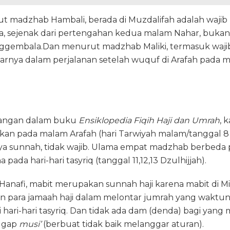
t madzhab Hambali, berada di Muzdalifah adalah wajib 
ja, sejenak dari pertengahan kedua malam Nahar, bukan
ggembala.Dan menurut madzhab Maliki, termasuk wajib
arnya dalam perjalanan setelah wuquf di Arafah pada ma
rangan dalam buku
Ensiklopedia Fiqih Haji dan Umrah
, 
ukan pada malam Arafah (hari Tarwiyah malam/tanggal 8 
ya sunnah, tidak wajib. Ulama empat madzhab berbeda
pada hari-hari tasyriq (tanggal 11,12,13 Dzulhijjah).
nafi, mabit merupakan sunnah haji karena mabit di M
para jamaah haji dalam melontar jumrah yang waktu
 hari-hari tasyriq. Dan tidak ada dam (denda) bagi yan
nggap
musi’
(berbuat tidak baik melanggar aturan).