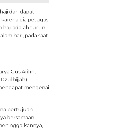
haji dan dapat
 karena dia petugas
 haji adalah turun
lam hari, pada saat
karya Gus Arifin,
Dzulhijjah)
 pendapat mengenai
ina bertujuan
nya bersamaan
g meninggalkannya,