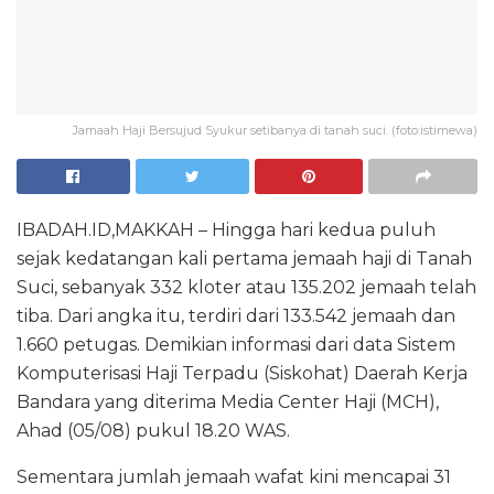
Jamaah Haji Bersujud Syukur setibanya di tanah suci. (foto:istimewa)
IBADAH.ID,MAKKAH – Hingga hari kedua puluh
sejak kedatangan kali pertama jemaah haji di Tanah
Suci, sebanyak 332 kloter atau 135.202 jemaah telah
tiba. Dari angka itu, terdiri dari 133.542 jemaah dan
1.660 petugas. Demikian informasi dari data Sistem
Komputerisasi Haji Terpadu (Siskohat) Daerah Kerja
Bandara yang diterima Media Center Haji (MCH),
Ahad (05/08) pukul 18.20 WAS.
Sementara jumlah jemaah wafat kini mencapai 31