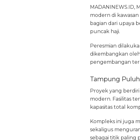
MADANINEWS.ID, M
modern di kawasan
bagian dari upaya b
puncak haji.
Peresmian dilakuka
dikembangkan ole
pengembangan terbe
Tampung Puluh
Proyek yang berdiri 
modern. Fasilitas 
kapasitas total kom
Kompleks ini juga
sekaligus menguran
sebagai titik paling