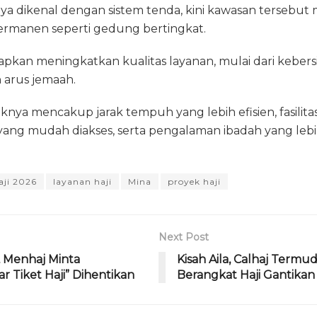
ya dikenal dengan sistem tenda, kini kawasan tersebut m
 permanen seperti gedung bertingkat.
apkan meningkatkan kualitas layanan, mulai dari keber
 arus jemaah.
nya mencakup jarak tempuh yang lebih efisien, fasilitas
yang mudah diakses, serta pengalaman ibadah yang lebih
aji 2026
layanan haji
Mina
proyek haji
Next Post
, Menhaj Minta
Kisah Aila, Calhaj Termu
 Tiket Haji” Dihentikan
Berangkat Haji Gantikan