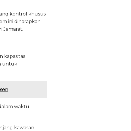
uang kontrol khusus
em ini diharapkan
 Jamarat.
n kapasitas
a untuk
rsen
h dalam waktu
anjang kawasan