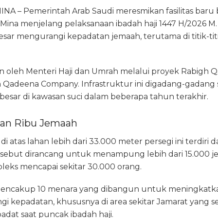
INA – Pemerintah
Arab Saudi
meresmikan fasilitas baru
Mina
menjelang pelaksanaan ibadah haji 1447 H/2026 M. 
esar mengurangi kepadatan jemaah, terutama di titik-titi
n oleh Menteri Haji dan Umrah melalui proyek Rabigh 
h
Qadeena Company
. Infrastruktur ini digadang-gadang 
sar di kawasan suci dalam beberapa tahun terakhir.
an Ribu Jemaah
di atas lahan lebih dari 33.000 meter persegi ini terdiri
tersebut dirancang untuk menampung lebih dari 15.000 
pleks mencapai sekitar 30.000 orang.
 mencakup 10 menara yang dibangun untuk meningkat
gi kepadatan, khususnya di area sekitar
Jamarat
yang se
 padat saat puncak ibadah haji.