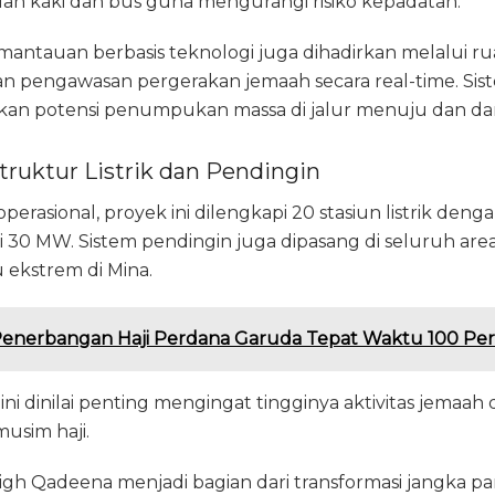
alan kaki dan bus guna mengurangi risiko kepadatan.
pemantauan berbasis teknologi juga dihadirkan melalui r
pengawasan pergerakan jemaah secara real-time. Sist
n potensi penumpukan massa di jalur menuju dan dari
truktur Listrik dan Pendingin
rasional, proyek ini dilengkapi 20 stasiun listrik denga
i 30 MW. Sistem pendingin juga dipasang di seluruh are
 ekstrem di Mina.
Penerbangan Haji Perdana Garuda Tepat Waktu 100 Pe
 ini dinilai penting mengingat tingginya aktivitas jemaa
usim haji.
 Qadeena menjadi bagian dari transformasi jangka p