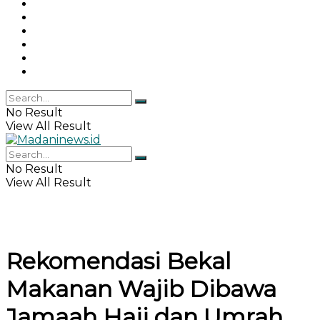
Gaya Hidup
Khazanah Islam
Haji & Umrah
Islamika
IPEMI
Indeks
No Result
View All Result
No Result
View All Result
Rekomendasi Bekal
Makanan Wajib Dibawa
Jamaah Haji dan Umrah,