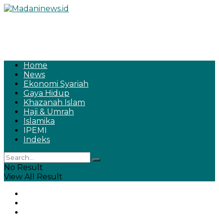
Home
News
Ekonomi Syariah
Gaya Hidup
Khazanah Islam
Haji & Umrah
Islamika
IPEMI
Indeks
No Result
View All Result
Home
News
Ekonomi Syariah