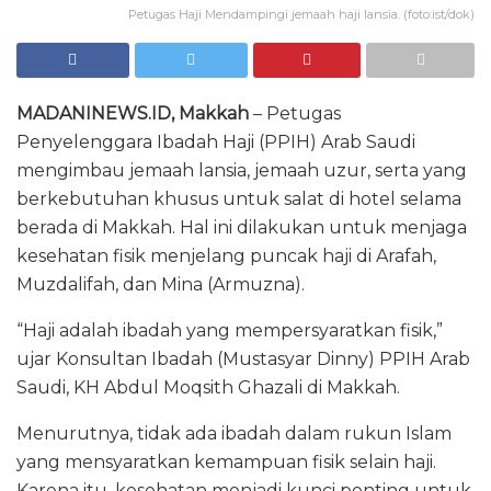
Petugas Haji Mendampingi jemaah haji lansia. (foto:ist/dok)
MADANINEWS.ID, Makkah
– Petugas
Penyelenggara Ibadah Haji (PPIH) Arab Saudi
mengimbau jemaah lansia, jemaah uzur, serta yang
berkebutuhan khusus untuk salat di hotel selama
berada di Makkah. Hal ini dilakukan untuk menjaga
kesehatan fisik menjelang puncak haji di Arafah,
Muzdalifah, dan Mina (Armuzna).
“Haji adalah ibadah yang mempersyaratkan fisik,”
ujar Konsultan Ibadah (Mustasyar Dinny) PPIH Arab
Saudi, KH Abdul Moqsith Ghazali di Makkah.
Menurutnya, tidak ada ibadah dalam rukun Islam
yang mensyaratkan kemampuan fisik selain haji.
Karena itu, kesehatan menjadi kunci penting untuk