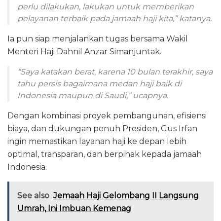
perlu dilakukan, lakukan untuk memberikan
pelayanan terbaik pada jamaah haji kita,” katanya.
Ia pun siap menjalankan tugas bersama Wakil
Menteri Haji Dahnil Anzar Simanjuntak.
“Saya katakan berat, karena 10 bulan terakhir, saya
tahu persis bagaimana medan haji baik di
Indonesia maupun di Saudi,” ucapnya.
Dengan kombinasi proyek pembangunan, efisiensi
biaya, dan dukungan penuh Presiden, Gus Irfan
ingin memastikan layanan haji ke depan lebih
optimal, transparan, dan berpihak kepada jamaah
Indonesia.
See also
Jemaah Haji Gelombang II Langsung
Umrah, Ini Imbuan Kemenag