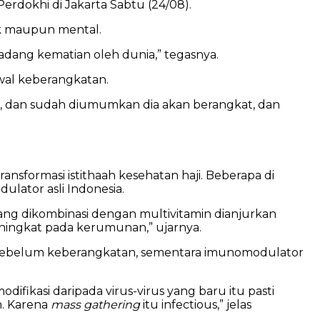
erdokhi di Jakarta Sabtu (24/08).
ik maupun mental.
i ladang kematian oleh dunia,” tegasnya.
awal keberangkatan.
t, dan sudah diumumkan dia akan berangkat, dan
formasi istithaah kesehatan haji. Beberapa di
lator asli Indonesia.
ang dikombinasi dengan multivitamin dianjurkan
eningkat pada kerumunan,” ujarnya.
n sebelum keberangkatan, sementara imunomodulator
odifikasi daripada virus-virus yang baru itu pasti
n. Karena
mass gathering
itu infectious,” jelas