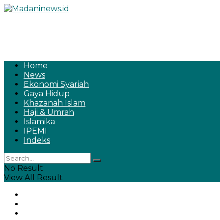
Home
News
Ekonomi Syariah
Gaya Hidup
Khazanah Islam
Haji & Umrah
Islamika
IPEMI
Indeks
No Result
View All Result
Home
News
Ekonomi Syariah