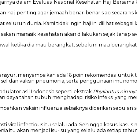
arnya dalam Evaluasi Nasional Kesehatan Haji Bersama P
n haji penting agar jemaah benar-benar siap secara fis
at seluruh dunia. Kami tidak ingin haji ini dilihat sebaga
elaskan manasik kesehatan akan dilakukan sejak tahap 
i awal ketika dia mau berangkat, sebelum mau berangka
ur, menyampaikan ada 16 poin rekomendasi untuk trans
 sel dan vaksin pneumonia, serta penggunaan imunomodu
lator asli Indonesia seperti ekstrak
Phyllantus niruri
y
tkan daya tahan tubuh menghadapi risiko infeksi yang m
mbahkan vaksin influenza sebaiknya diberikan sebula
i viral infectious itu selalu ada. Sehingga kasus-kasus m
a itu akan menjadi isu-isu yang selalu ada setiap tahu