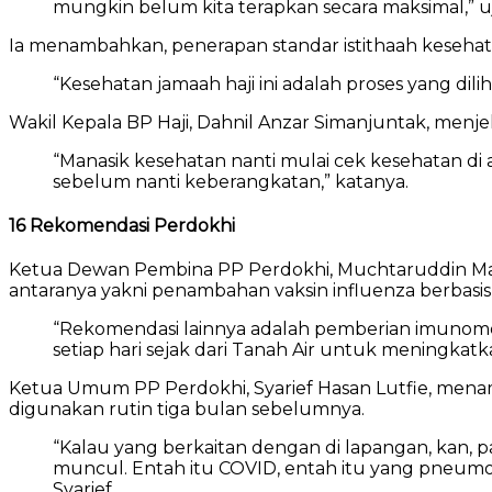
mungkin belum kita terapkan secara maksimal,” uj
Ia menambahkan, penerapan standar istithaah kesehata
“Kesehatan jamaah haji ini adalah proses yang dilih
Wakil Kepala BP Haji, Dahnil Anzar Simanjuntak, menj
“Manasik kesehatan nanti mulai cek kesehatan d
sebelum nanti keberangkatan,” katanya.
16 Rekomendasi Perdokhi
Ketua Dewan Pembina PP Perdokhi, Muchtaruddin Mansy
antaranya yakni penambahan vaksin influenza berbasis
“Rekomendasi lainnya adalah pemberian imunomodu
setiap hari sejak dari Tanah Air untuk meningka
Ketua Umum PP Perdokhi, Syarief Hasan Lutfie, mena
digunakan rutin tiga bulan sebelumnya.
“Kalau yang berkaitan dengan di lapangan, kan, past
muncul. Entah itu COVID, entah itu yang pneumoni
Syarief.