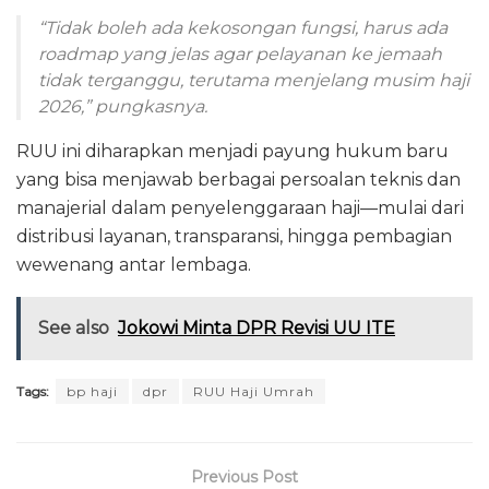
“Tidak boleh ada kekosongan fungsi, harus ada
roadmap yang jelas agar pelayanan ke jemaah
tidak terganggu, terutama menjelang musim haji
2026,” pungkasnya.
RUU ini diharapkan menjadi payung hukum baru
yang bisa menjawab berbagai persoalan teknis dan
manajerial dalam penyelenggaraan haji—mulai dari
distribusi layanan, transparansi, hingga pembagian
wewenang antar lembaga.
See also
Jokowi Minta DPR Revisi UU ITE
Tags:
bp haji
dpr
RUU Haji Umrah
Previous Post