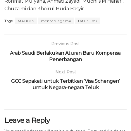
Rohmat Mulyana, Ahmad Zayadi, Muchlis M Hanafi,
Chuzaimi dan Khoirul Huda Basyir.
Tags:
MABIMS
menteri agama
tafsir ilmi
Previous Post
Arab Saudi Berlakukan Aturan Baru Kompensai
Penerbangan
Next Post
GCC Sepakati untuk Terbitkan ‘Visa Schengen’
untuk Negara-negara Teluk
Leave a Reply