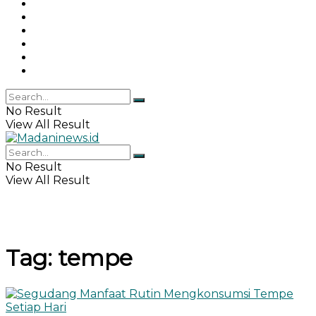
Gaya Hidup
Khazanah Islam
Haji & Umrah
Islamika
IPEMI
Indeks
No Result
View All Result
No Result
View All Result
Tag:
tempe