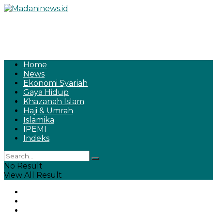
Home
News
Ekonomi Syariah
Gaya Hidup
Khazanah Islam
Haji & Umrah
Islamika
IPEMI
Indeks
No Result
View All Result
Home
News
Ekonomi Syariah