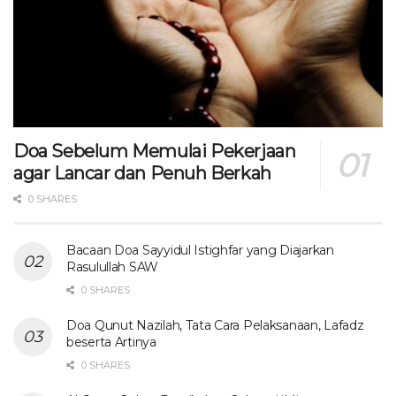
Doa Sebelum Memulai Pekerjaan
agar Lancar dan Penuh Berkah
0 SHARES
Bacaan Doa Sayyidul Istighfar yang Diajarkan
Rasulullah SAW
0 SHARES
Doa Qunut Nazilah, Tata Cara Pelaksanaan, Lafadz
beserta Artinya
0 SHARES