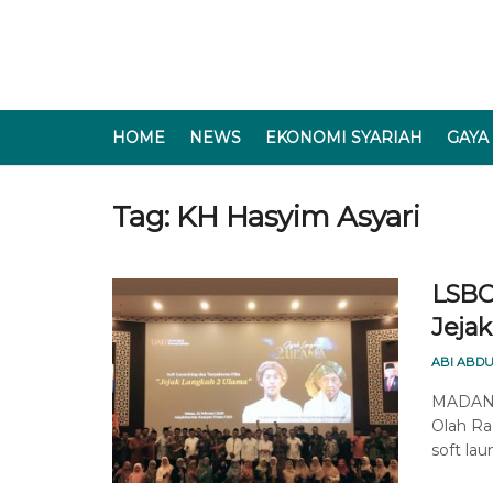
HOME
NEWS
EKONOMI SYARIAH
GAYA
Tag:
KH Hasyim Asyari
LSBO
Jeja
ABI ABDU
MADANI
Olah R
soft lau