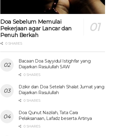
Doa Sebelum Memulai
Pekerjaan agar Lancar dan
Penuh Berkah
0 SHARES
Bacaan Doa Sayyidul Istighfar yang
Diajarkan Rasulullah SAW
0 SHARES
Dzikir dan Doa Setelah Shalat Jumat yang
Diajarkan Rasulullah
0 SHARES
Doa Qunut Nazilah, Tata Cara
Pelaksanaan, Lafadz beserta Artinya
0 SHARES