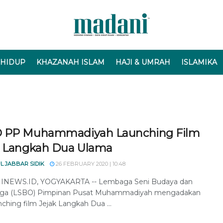
 HIDUP
KHAZANAH ISLAM
HAJI & UMRAH
ISLAMIKA
 PP Muhammadiyah Launching Film
k Langkah Dua Ulama
L JABBAR SIDIK
26 FEBRUARY 2020 | 10:48
NEWS.ID, YOGYAKARTA -- Lembaga Seni Budaya dan
aga (LSBO) Pimpinan Pusat Muhammadiyah mengadakan
nching film Jejak Langkah Dua ...