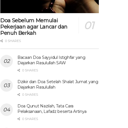
Doa Sebelum Memulai
Pekerjaan agar Lancar dan
Penuh Berkah
0 SHARES
Bacaan Doa Sayyidul Istighfar yang
Diajarkan Rasulullah SAW
0 SHARES
Dzikir dan Doa Setelah Shalat Jumat yang
Diajarkan Rasulullah
0 SHARES
Doa Qunut Nazilah, Tata Cara
Pelaksanaan, Lafadz beserta Artinya
0 SHARES