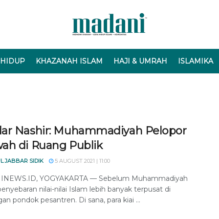
 HIDUP
KHAZANAH ISLAM
HAJI & UMRAH
ISLAMIKA
ar Nashir: Muhammadiyah Pelopor
ah di Ruang Publik
L JABBAR SIDIK
5 AUGUST 2021 | 11:00
NEWS.ID, YOGYAKARTA — Sebelum Muhammadiyah
 penyebaran nilai-nilai Islam lebih banyak terpusat di
an pondok pesantren. Di sana, para kiai ...