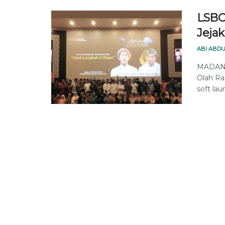
LSBO
Jeja
ABI ABDU
MADANI
Olah R
soft lau