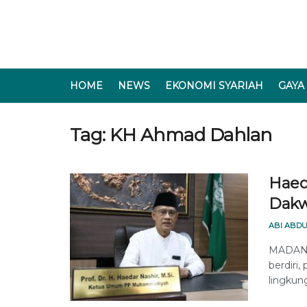
HOME
NEWS
EKONOMI SYARIAH
GAYA
Tag:
KH Ahmad Dahlan
Haed
Dakw
ABI ABDU
MADANI
berdiri,
lingkung