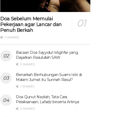
Doa Sebelum Memulai
Pekerjaan agar Lancar dan
Penuh Berkah
0 SHARES
Bacaan Doa Sayyidul Istighfar yang
Diajarkan Rasulullah SAW
0 SHARES
Benarkah Berhubungan Suami Istri di
Malam Jumat itu Sunnah Rasul?
1 SHARES
Doa Qunut Nazilah, Tata Cara
Pelaksanaan, Lafadz beserta Artinya
0 SHARES