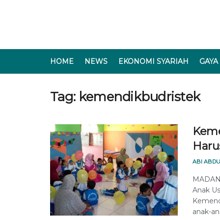
HOME
NEWS
EKONOMI SYARIAH
GAYA
Tag:
kemendikbudristek
Keme
Haru
ABI ABDU
MADANIN
Anak Us
Kemendi
anak-ana