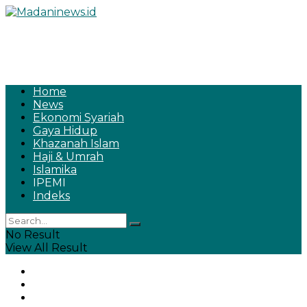
Home
News
Ekonomi Syariah
Gaya Hidup
Khazanah Islam
Haji & Umrah
Islamika
IPEMI
Indeks
No Result
View All Result
Home
News
Ekonomi Syariah