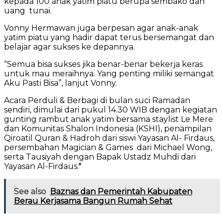
kepada 100 anak yatim piatu berupa sembako dan
uang tunai.
Vonny Hermawan juga berpesan agar anak-anak
yatim piatu yang hadir dapat terus bersemangat dan
belajar agar sukses ke depannya.
“Semua bisa sukses jika benar-benar bekerja keras
untuk mau meraihnya. Yang penting miliki semangat
Aku Pasti Bisa”, lanjut Vonny.
Acara Perduli & Berbagi di bulan suci Ramadan
sendiri, dimulai dari pukul 14.30 WIB dengan kegiatan
gunting rambut anak yatim bersama staylist Le Mere
dan Komunitas Shalon Indonesia (KSHI), penampilan
Qiroatil Quran & Hadroh dari siswi Yayasan Al- Firdaus,
persembahan Magician & Games dari Michael Wong,
serta Tausiyah dengan Bapak Ustadz Muhdi dari
Yayasan Al-Firdaus.*
See also
Baznas dan Pemerintah Kabupaten
Berau Kerjasama Bangun Rumah Sehat