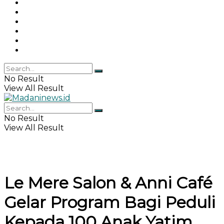
Gaya Hidup
Khazanah Islam
Haji & Umrah
Islamika
IPEMI
Indeks
No Result
View All Result
No Result
View All Result
Le Mere Salon & Anni Café
Gelar Program Bagi Peduli
Kepada 100 Anak Yatim