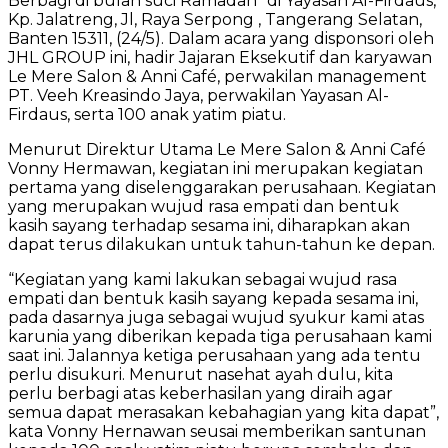
Berbagi di bulan suci Ramadan” di Yayasan Al-Firdaus,
Kp. Jalatreng, Jl, Raya Serpong , Tangerang Selatan,
Banten 15311, (24/5). Dalam acara yang disponsori oleh
JHL GROUP ini, hadir Jajaran Eksekutif dan karyawan
Le Mere Salon & Anni Café, perwakilan management
PT. Veeh Kreasindo Jaya, perwakilan Yayasan Al-
Firdaus, serta 100 anak yatim piatu.
Menurut Direktur Utama Le Mere Salon & Anni Café
Vonny Hermawan, kegiatan ini merupakan kegiatan
pertama yang diselenggarakan perusahaan. Kegiatan
yang merupakan wujud rasa empati dan bentuk
kasih sayang terhadap sesama ini, diharapkan akan
dapat terus dilakukan untuk tahun-tahun ke depan.
“Kegiatan yang kami lakukan sebagai wujud rasa
empati dan bentuk kasih sayang kepada sesama ini,
pada dasarnya juga sebagai wujud syukur kami atas
karunia yang diberikan kepada tiga perusahaan kami
saat ini. Jalannya ketiga perusahaan yang ada tentu
perlu disukuri. Menurut nasehat ayah dulu, kita
perlu berbagi atas keberhasilan yang diraih agar
semua dapat merasakan kebahagian yang kita dapat”,
kata Vonny Hernawan seusai memberikan santunan