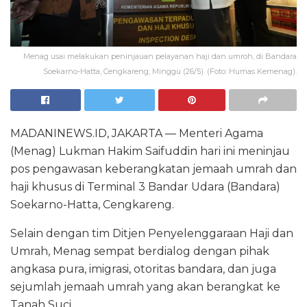
Menag usai melakukan peninjauan pelayanan haji dan umroh, di Bandara
Soekarno-Hatta, Cengkareng, Minggu (26/5). (Foto: Humas Kemenag).
MADANINEWS.ID, JAKARTA — Menteri Agama
(Menag) Lukman Hakim Saifuddin hari ini meninjau
pos pengawasan keberangkatan jemaah umrah dan
haji khusus di Terminal 3 Bandar Udara (Bandara)
Soekarno-Hatta, Cengkareng.
Selain dengan tim Ditjen Penyelenggaraan Haji dan
Umrah, Menag sempat berdialog dengan pihak
angkasa pura, imigrasi, otoritas bandara, dan juga
sejumlah jemaah umrah yang akan berangkat ke
Tanah Suci.