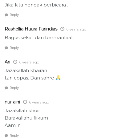
Jika kita hendak berbicara .
Reply
Rashellia Haura Farindias
6 years ago
Bagus sekali dan bermanfaat
Reply
Ari
6 years ago
Jazakallah khairan
Izin copas. Dan sahre
Reply
nur aini
6 years ago
Jazakillah khoir
Barakallahu fiikum
Aamiin
Reply