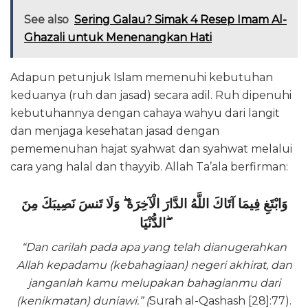
See also
Sering Galau? Simak 4 Resep Imam Al-
Ghazali untuk Menenangkan Hati
Adapun petunjuk Islam memenuhi kebutuhan
keduanya (ruh dan jasad) secara adil. Ruh dipenuhi
kebutuhannya dengan cahaya wahyu dari langit
dan menjaga kesehatan jasad dengan
pememenuhan hajat syahwat dan syahwat melalui
cara yang halal dan thayyib. Allah Ta’ala berfirman:
وَابْتَغِ فِيمَا آتَاكَ اللَّهُ الدَّارَ الْآخِرَةَ ۖ وَلَا تَنسَ نَصِيبَكَ مِنَ
الدُّنْيَا ۖ
“Dan carilah pada apa yang telah dianugerahkan
Allah kepadamu (kebahagiaan) negeri akhirat, dan
janganlah kamu melupakan bahagianmu dari
(kenikmatan) duniawi.” (
Surah al-Qashash [28]:77).