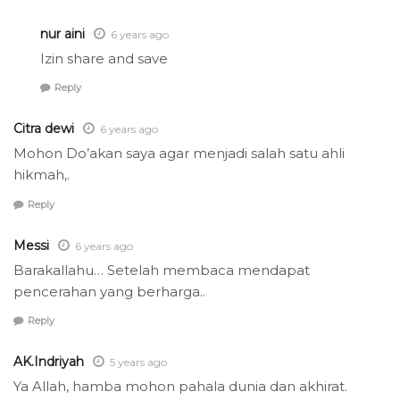
nur aini
6 years ago
Izin share and save
Reply
Citra dewi
6 years ago
Mohon Do’akan saya agar menjadi salah satu ahli
hikmah,.
Reply
Messi
6 years ago
Barakallahu… Setelah membaca mendapat
pencerahan yang berharga..
Reply
AK.Indriyah
5 years ago
Ya Allah, hamba mohon pahala dunia dan akhirat.