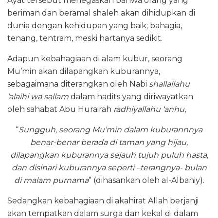
Ayat tersebut menegaskan bahwa orang yang
beriman dan beramal shaleh akan dihidupkan di
dunia dengan kehidupan yang baik; bahagia,
tenang, tentram, meski hartanya sedikit.
Adapun kebahagiaan di alam kubur, seorang
Mu’min akan dilapangkan kuburannya,
sebagaimana diterangkan oleh Nabi
shallallahu
‘alaihi wa sallam
dalam hadits yang diriwayatkan
oleh sahabat Abu Hurairah
radhiyallahu ‘anhu
,
“
Sungguh, seorang Mu’min dalam kuburannnya
benar-benar berada di taman yang hijau,
dilapangkan kuburannya sejauh tujuh puluh hasta,
dan disinari kuburannya seperti –terangnya- bulan
di malam purnama
” (dihasankan oleh al-Albaniy).
Sedangkan kebahagiaan di akahirat Allah berjanji
akan tempatkan dalam surga dan kekal di dalam