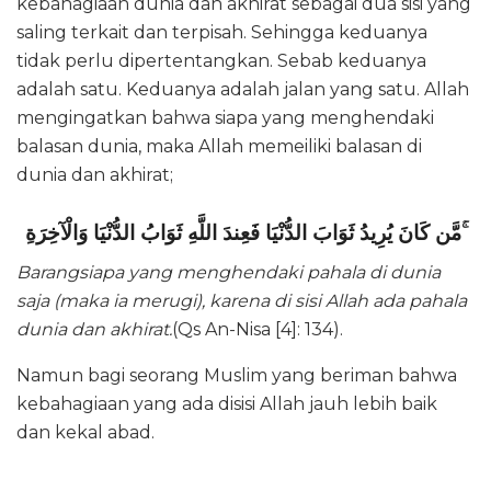
kebahagiaan dunia dan akhirat sebagai dua sisi yang
saling terkait dan terpisah. Sehingga keduanya
tidak perlu dipertentangkan. Sebab keduanya
adalah satu. Keduanya adalah jalan yang satu. Allah
mengingatkan bahwa siapa yang menghendaki
balasan dunia, maka Allah memeiliki balasan di
dunia dan akhirat;
مَّن كَانَ يُرِيدُ ثَوَابَ الدُّنْيَا فَعِندَ اللَّهِ ثَوَابُ الدُّنْيَا وَالْآخِرَةِ ۚ
Barangsiapa yang menghendaki pahala di dunia
saja (maka ia merugi), karena di sisi Allah ada pahala
dunia dan akhirat.
(Qs An-Nisa [4]: 134).
Namun bagi seorang Muslim yang beriman bahwa
kebahagiaan yang ada disisi Allah jauh lebih baik
dan kekal abad.